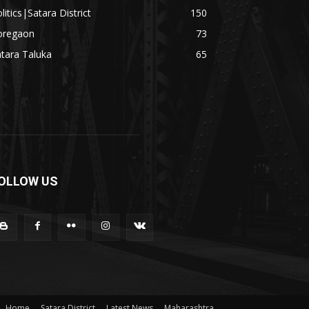
litics|Satara District
150
oregaon
73
tara Taluka
65
OLLOW US
Home
Satara District
Latest News
Maharashtra