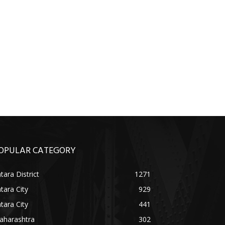
OPULAR CATEGORY
tara District
1271
tara City
929
tara City
441
aharashtra
302