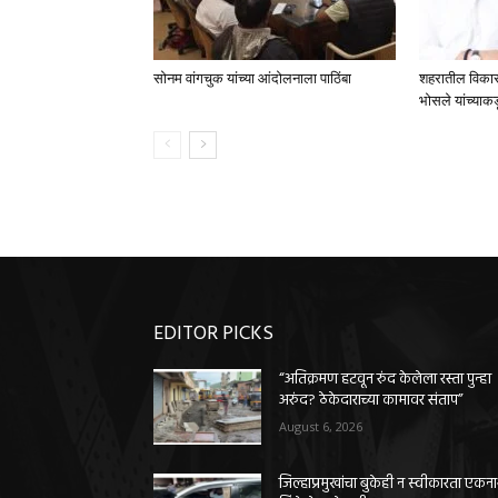
सोनम वांगचुक यांच्या आंदोलनाला पाठिंबा
शहरातील विकासका
भोसले यांच्याकड
EDITOR PICKS
“अतिक्रमण हटवून रुंद केलेला रस्ता पुन्हा
अरुंद? ठेकेदाराच्या कामावर संताप”
August 6, 2026
जिल्हाप्रमुखांचा बुकेही न स्वीकारता एकन