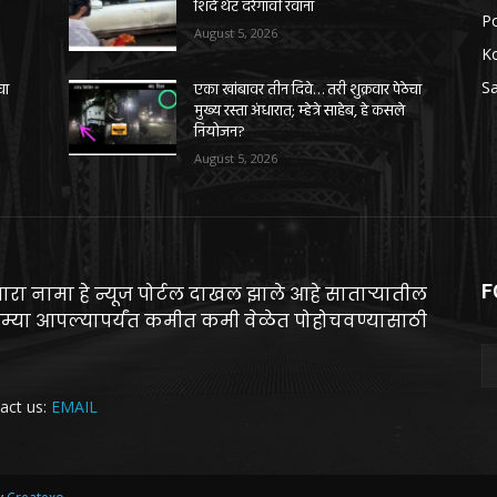
शिंदे थेट दरेगावी रवाना
Po
August 5, 2026
K
Sa
चा
एका खांबावर तीन दिवे… तरी शुक्रवार पेठेचा
मुख्य रस्ता अंधारात; म्हेत्रे साहेब, हे कसले
नियोजन?
August 5, 2026
F
ारा नामा हे न्यूज पोर्टल दाखल झाले आहे साताऱ्यातील
म्या आपल्यापर्यंत कमीत कमी वेळेत पोहोचवण्यासाठी
act us:
EMAIL