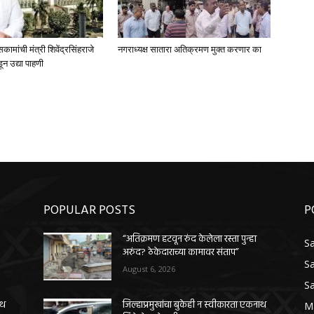
मांची मंत्री शिवेंद्रसिंहराजे
नगराध्यक्ष सातारा अतिक्रमण मुक्त करणार का
ून उद्या पाहणी
POPULAR POSTS
P
“अतिक्रमण हटवून रुंद केलेला रस्ता पुन्हा
Sa
अरुंद? ठेकेदाराच्या कामावर संताप”
Sa
August 6, 2026
Sa
ाथ
जिल्हाप्रमुखांचा बुकेही न स्वीकारता एकनाथ
M