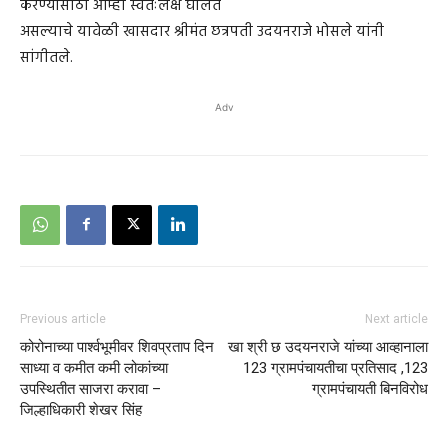
करण्यासाठी आम्ही स्वतःलक्ष घालत
असल्याचे यावेळी खासदार श्रीमंत छत्रपती उदयनराजे भोसले यांनी
सांगीतले.
Adv
Previous article
Next article
कोरोनाच्या पार्श्वभूमीवर शिवप्रताप दिन
खा श्री छ उदयनराजे यांच्या आव्हानाला
साध्या व कमीत कमी लोकांच्या
123 ग्रामपंचायतीचा प्रतिसाद ,123
उपस्थितीत साजरा करावा –
ग्रामपंचायती बिनविरोध
जिल्हाधिकारी शेखर सिंह