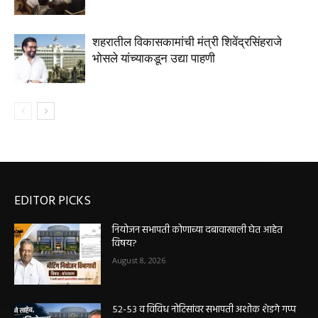
शहरातील विकासकामांची मंत्री शिवेंद्रसिंहराजे
भोसले यांच्याकडून उद्या पाहणी
EDITOR PICKS
नियोजन सभापती कोणाच्या दबावाखाली घेत आहेत
विषय?
August 8, 2026
५२-५३ व विविध नोटिसांवर सभापती अशोक शेडगे गप्प