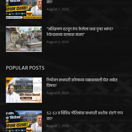
का?
August 7, 2026
“अतिक्रमण हटवून रुंद केलेला रस्ता पुन्हा अरुंद?
ठेकेदाराच्या कामावर संताप”
August 6, 2026
POPULAR POSTS
नियोजन सभापती कोणाच्या दबावाखाली घेत आहेत
विषय?
August 8, 2026
५२-५३ व विविध नोटिसांवर सभापती अशोक शेडगे गप्प
का?
August 7, 2026