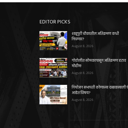
EDITOR PICKS
शाहूपुरी चौकातील अतिक्रमण कधी
निघणार?
August 8, 2026
गोडोलीत सोमवारपासून अतिक्रमण हटाव
मोहीम!
August 8, 2026
नियोजन सभापती कोणाच्या दबावाखाली 
आहेत विषय?
August 8, 2026