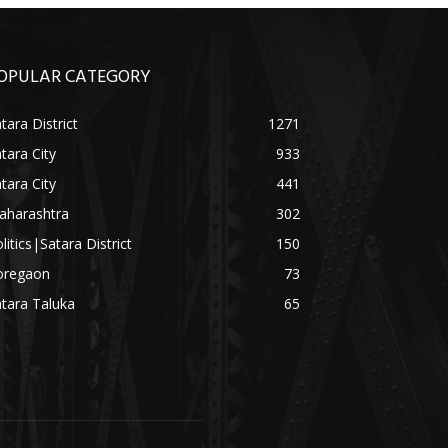
OPULAR CATEGORY
tara District
1271
tara City
933
tara City
441
aharashtra
302
litics|Satara District
150
oregaon
73
tara Taluka
65