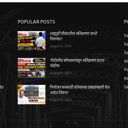
POPULAR POSTS
P
शाहूपुरी चौकातील अतिक्रमण कधी
Sa
निघणार?
Sa
August 8, 2026
Sa
गोडोलीत सोमवारपासून अतिक्रमण हटाव
M
मोहीम!
Po
August 8, 2026
K
Sa
घेत
नियोजन सभापती कोणाच्या दबावाखाली घेत
आहेत विषय?
August 8, 2026