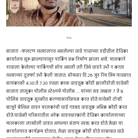
Adv
सातारा -फलटण रस्त्यालगत असलेल्या वाढे गावाच्या हद्दीतील देविका
कार्यालय सुरू झाल्यापासून पार्किंग प्रश्न निर्माण झाला आहे. मालकाने
नावाला केलेल्या पार्किंगची सोय असली तरी तिथे वाहने उभी न करता
रस्त्याच्या दुतर्फा उभी केली जातात. सोमवार दि.२६ जुन रिम जिम पावसात
सायंकाळी ४:३०:ते ७:३० एवढा काळ वाहतूक कोंडी झालीहोती.यावेळी
सातारा तालुका पोलीस स्टेशनचे पोलीस … यांच्या सह तब्बल ७ ते ८
पोलिस वाहतूक सुरळीत करण्यासाठीप्रयत्न करत होते.यावेळी दोन्ही
बाजूने बेशिस्त वाहन चालकांची घाई गडबड वाहतूक अधिक कोंडी करत
होते.यावेळी परिसरातील अनेक वाहनधारकांनी देविका कार्यालयाच्या
मालकाला लाखोली वाहत आपल्या संताप व्यक्त करत होते.जेव्हा या
कार्यालयात कार्यक्रम होतात, तेव्हा वाहतूक कोंडी होते.याबाबत वाढे