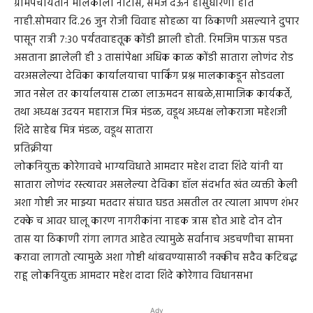
ग्रामपंचायतीने मालकाला नोटीस, समज देऊन हीसुधारणा होत
नाही.सोमवार दि.२६ जुन रोजी विवाह सोहळा या ठिकाणी असल्याने दुपार
पासून रात्री ७:३० पर्यंतवाहतूक कोंडी झाली होती. रिमजिम पाऊस पडत
असताना झालेली ही ३ तासांपेक्षा अधिक काळ कोंडी सातारा लोणंद रोड
वरअसलेल्या देविका कार्यालयाचा पार्किंग प्रश्न मालकाकडून सोडवला
जात नसेल तर कार्यालयास टाळा लाऊमदन साबळे,सामाजिक कार्यकर्ते,
तथा अध्यक्ष उदयन महाराज मित्र मंडळ, वडूथ अध्यक्ष लोकराजा महेशजी
शिंदे साहेब मित्र मंडळ, वडूथ सातारा
प्रतिक्रीया
लोकनियुक्त कोरेगावचे भाग्यविधाते आमदार महेश दादा शिंदे यांनी या
सातारा लोणंद रस्त्यावर असलेल्या देविका हॉल संदर्भात खंत व्यक्ती केली
अशा गोष्टी जर माझ्या मतदार संघात घडत असतील तर त्याला आपण शंभर
टक्के च आवर घालू कारण नागरीकांना नाहक त्रास होत आहे दोन दोन
तास या ठिकाणी रांगा लागत आहेत त्यामुळे सर्वांनाच अडचणीचा सामना
करावा लागतो त्यामुळे अशा गोष्टी थांबवण्यासाठी नक्कीच सदैव कटिबद्ध
राहू लोकनियुक्त आमदार महेश दादा शिंदे कोरेगाव विधानसभा
Adv