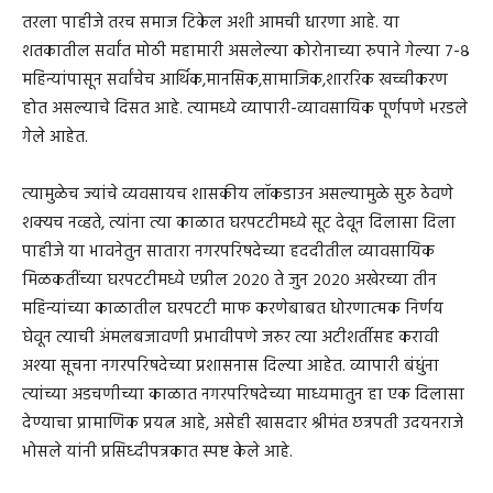
तरला पाहीजे तरच समाज टिकेल अशी आमची धारणा आहे. या
शतकातील सर्वांत मोठी महामारी असलेल्या कोरोनाच्या रुपाने गेल्या ७-८
महिन्यांपासून सर्वांचेच आर्थिक,मानसिक,सामाजिक,शाररिक खच्चीकरण
होत असल्याचे दिसत आहे. त्यामध्ये व्यापारी-व्यावसायिक पूर्णपणे भरडले
गेले आहेत.
त्यामुळेच ज्यांचे व्यवसायच शासकीय लॉकडाउन असल्यामुळे सुरु ठेवणे
शक्यच नव्हते, त्यांना त्या काळात घरपटटीमध्ये सूट देवून दिलासा दिला
पाहीजे या भावनेतुन सातारा नगरपरिषदेच्या हददीतील व्यावसायिक
मिळकतींच्या घरपटटीमध्ये एप्रील २०२० ते जुन २०२० अखेरच्या तीन
महिन्यांच्या काळातील घरपटटी माफ करणेबाबत धोरणात्मक निर्णय
घेवून त्याची अंमलबजावणी प्रभावीपणे जरुर त्या अटीशर्तीसह करावी
अश्या सूचना नगरपरिषदेच्या प्रशासनास दिल्या आहेत. व्यापारी बंधुंना
त्यांच्या अडचणीच्या काळात नगरपरिषदेच्या माध्यमातुन हा एक दिलासा
देण्याचा प्रामाणिक प्रयत्न आहे, असेही खासदार श्रीमंत छत्रपती उदयनराजे
भोसले यांनी प्रसिध्दीपत्रकात स्पष्ट केले आहे.