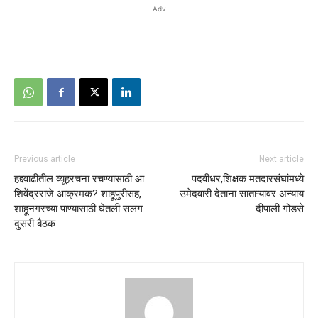
Adv
Previous article
Next article
हद्दवाढीतील व्यूहरचना रचण्यासाठी आ
पदवीधर,शिक्षक मतदारसंघांमध्ये
शिवेंद्रराजे आक्रमक? शाहूपुरीसह,
उमेदवारी देताना साताऱ्यावर अन्याय
शाहूनगरच्या पाण्यासाठी घेतली सलग
दीपाली गोडसे
दुसरी बैठक