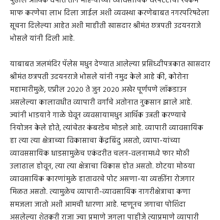
पुढील आर्थिक वर्षात तीन महिन्याच्या व्यावसायिक घरपटटीची रक्कम
माफ करणेचा लाभ दिला जाईल अशी व्यवस्था करणेबाबत नगरपरिषदेला
सूचना दिलेल्या आहेत अशी माहीती खासदार श्रीमंत छत्रपती उदयनराजे
भोसले यांनी दिली आहे.
याबाबत जलमंदिर पॅलेस मधुन देण्यात आलेल्या प्रसिध्दीपत्रकात खासदार
श्रीमंत छत्रपती उदयनराजे भोसले यांनी नमुद केले आहे की, कोरोना
महामारीमुळे, एप्रील २०२० ते जुन २०२० अखेर पूर्णपणे लॉकडाउन
असलेल्या कालावधीत व्यापारी वर्गाचे अतोनात नुकसान झाले आहे.
ज्यांनी भाडयाने गाळे घेवून व्यवसायामधुन आर्थिक उन्नती करण्याचे
नियोजन केले होते, त्यांचेतर कंबरडेच मोडले आहे. व्यापारी व्यावसायिक
हा त्या त्या क्षेत्राच्या विकासाचा केंद्रबिंदु असतो, व्यापा-यांच्या
व्यावससायिक धाडसामुळेच एकंदरीत चलन-वलनामध्ये फार मोठी
उलाढाल होवून, त्या त्या क्षेत्राचा विकास होत असतो. छोटया मोठया
व्यावसायिक कारणांमुळे हातावरचे पोट असणा-या व्यक्तींना रोजगार
मिळत असतो. त्यामुळेच व्यापारी-व्यावसायिक नागरीक्षेत्राचा कणा
समजला जातो अशी आमची धारणा आहे. म्हणूनच जगाचा पोशिंदा
असलेल्या शेतकरी राजा ज्या प्रमाणे जगला पाहीजे त्याप्रमाणे व्यापारी