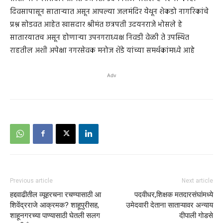
दिवसापासून सातार्‍यात असून आपल्या जलमंदिर येथून शेकडो नागरिकांचे
प्रश्न सोडवत आहेत खासदार श्रीमंत छत्रपती उदयनराजे भोसले हे
सातारयातच असून होणाऱ्या उपनगराध्यक्ष निवडी वेळी ते उपस्थित
राहतील अशी अपेक्षा नगरसेवक मनोज शेंडे यांच्या समर्थकांमध्ये आहे
Adv
Previous article
Next article
हद्दवाढीतील व्यूहरचना रचण्यासाठी आ
पदवीधर,शिक्षक मतदारसंघांमध्ये
शिवेंद्रराजे आक्रमक? शाहूपुरीसह,
उमेदवारी देताना साताऱ्यावर अन्याय
शाहूनगरच्या पाण्यासाठी घेतली सलग
दीपाली गोडसे