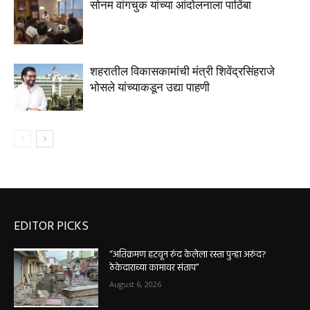
सोनम वांगचुक यांच्या आंदोलनाला पाठिंबा
शहरातील विकासकामांची मंत्री शिवेंद्रसिंहराजे
भोसले यांच्याकडून उद्या पाहणी
EDITOR PICKS
“अतिक्रमण हटवून रुंद केलेला रस्ता पुन्हा अरुंद?
ठेकेदाराच्या कामावर संताप”
August 6, 2026