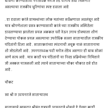
बांधणी करण्यासाठी नगरसेवक मनोज शेंडे यांनाच संधी मिळणार
असल्याचा राजकीय धुरिणांचा स्पष्ट हवाला आहे
. हा हवाला करंजे ग्रामस्थांच्या लोक मतांच्या सर्वेक्षणावर अवलंबून आहे
मात्र श्रीगणेशाला प्रसन्न करण्यासाठी करंजे च्या राजकीय अस्मितेला
डावलण्याचा झालेला प्रयत्न अककल घरी ठेऊन उगाच डोक्याला शीणं
देण्याचा पोकळ प्रयत्न असल्याचा उपरोधिक सल्ला साताऱ्यातील राजकीय
पंडितांनी दिला आहे . सातारकरांच्या स्पंदनाची अचूक नाळं सातारानामा
शी जोडलेली आहे . उपनगराध्यक्ष पदी मनोज शेंडेच असणार ही बाब सोळां
आणे सत्य आहे . मात्र काही पत्र पंडितांनी या निवड प्रक्रियेच्या निमित्ताने
जी अक्कल पाजळली आहे त्याचे साताऱ्याच्या चौका चौकात हसे होत
आहे .
चौकट
खा श्री छ उदयनराजे साताऱ्यातच
साताऱ्याचे खासदार श्रीमंत छत्रपती उदयनराजे भोसले हे गेल्या काही