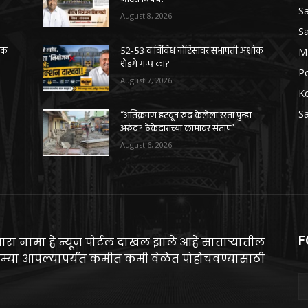
Sa
August 8, 2026
Sa
ोक
५२-५३ व विविध नोटिसांवर सभापती अशोक
M
शेडगे गप्प का?
Po
August 7, 2026
K
Sa
“अतिक्रमण हटवून रुंद केलेला रस्ता पुन्हा
अरुंद? ठेकेदाराच्या कामावर संताप”
August 6, 2026
F
ारा नामा हे न्यूज पोर्टल दाखल झाले आहे साताऱ्यातील
म्या आपल्यापर्यंत कमीत कमी वेळेत पोहोचवण्यासाठी