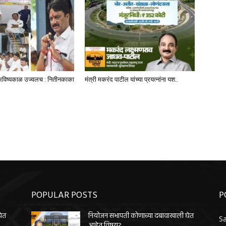
भविष्यकाळ उज्वलच : नितीनकाका
मंत्री मकरंद पाटील यांच्या प्रयत्नांना यश..
POPULAR POSTS
P
घेत
नियोजन सभापती कोणाच्या दबावाखाली घेत
Sa
आहेत विषय?