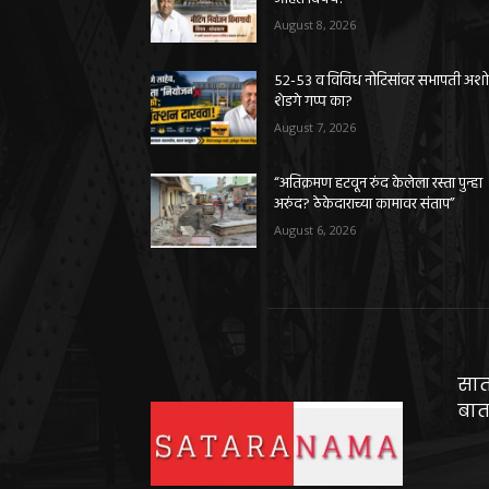
August 8, 2026
५२-५३ व विविध नोटिसांवर सभापती अश
शेडगे गप्प का?
August 7, 2026
“अतिक्रमण हटवून रुंद केलेला रस्ता पुन्हा
अरुंद? ठेकेदाराच्या कामावर संताप”
August 6, 2026
सात
बात