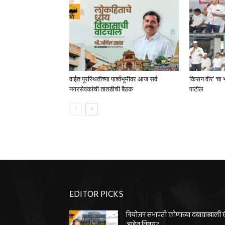
वाईत पूरस्थितीच्या पार्श्वभूमीवर आज सर्व
किसन वीर’ चा 
नगरसेवकांची तातडीची बैठक
पाटील
EDITOR PICKS
नियोजन सभापती कोणाच्या दबावाखाली 
आहेत विषय?