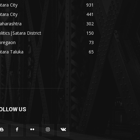
tara City
931
tara City
441
aharashtra
302
litics|Satara District
150
oregaon
73
tara Taluka
65
OLLOW US