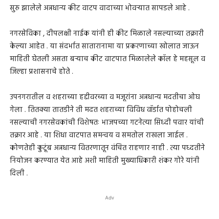
सुरु झालेले अन्नधान्य कीट वाटप वादाच्या भोवऱ्यात सापडले आहे .
नगरसेविका , दीपलक्षी नाईक यांनी ही कीट मिळाले नसल्याच्या तक्रारी
केल्या आहेत . या संदर्भात सातारानामा या प्रकरणाच्या खोलात जाऊन
माहिती घेतली असता बऱ्याच कीट वाटपात मिळालेले कॉल हे महसूल व
जिल्हा प्रशासनाचे होते .
उपनगरातील व शहराच्या हद्दीवरच्या व मजूरांना अन्नधान्य मदतीचा ओघ
गेला . तितक्या तातडीने ती मदत शहराच्या विविध वॉर्डात पोहोचली
नसल्याची नगरसेवकांची विशेषतः भाजपच्या गटनेत्या सिध्दी पवार यांची
तक्रार आहे . या शिधा वाटपात समन्वय व समतोल राखला जाईल .
कोणतेही कुटूंब अन्नधान्य वितरणातून वंचित राहणार नाही . त्या पध्दतीने
नियोजन करण्यात येत आहे अशी माहिती मुख्याधिकारी शंकर गोरे यांनी
दिली .
Adv