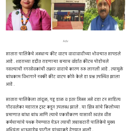
Adv
सातारा पालिकेचे अन्नधान्य कीट वाटप वादावादीच्या भोवऱ्यात सापडले
आहे . शहराच्या हद्दीत राहणाऱ्या बऱ्याच वॉर्डात कीटच पोहोचले
नसल्याची नगरसेवकांची तक्रार वादाचे कारण ठरू लागली आहे . त्यामुळे
बांधकाम विभागाने नक्की कीट वाटप कोठे केले हा प्रश्न उपस्थित झाला
आहे .
सातारा पालिकेला तांदूळ, गहू डाळ व इतर जिन्नस असे दहा टन साहित्य
गोंदवलेकर महाराज ट्रस्ट कडून उपलब्ध झाले . या ज्ञिन्न सांचे किलोच्या
प्रमाणात बांधा बांध आणि त्याचे एकत्रीकरण यासाठी स्वतंत्र वीस
कर्मचाऱ्यांचे पथक नेमण्यात येऊन त्याची जबाबदारी पालिकेचे मुख्य
अभियंता भाऊसाहेब पाटील यांच्याकडे देण्यात आली .