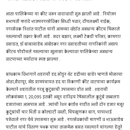
आता पालिकेच्या या कीट वरून वादावादी सुरू झाली आहे . नियोजन
सभापती फरांदे भाजपनगरसेविका सिध्दी पवार, दीपलक्ष्मी नाईक,
नगरसेवक निशांत पाटील यांनी आमच्या वॉर्डात अन्नधान्य कीटच मिळाले
नसल्याची तक्रार केली आहे . सदर बझार, लक्ष्मी टेकडी परिसर, कामगार
वसाहत, डॉ बाबासाहेब आंबेडकर नगर वसाहतीच्या नागरिकांनी अद्याप
कीटच पोहोचले नसल्याचा खुलासा केल्यावर पालिकेच्या अन्नधान्य
वाटपाच्या मर्यादाच स्पष्ट झाल्या .
बांधकाम विभागाने शहराची हद्द सोडून थेट हद्दीच्या बाहेर म्हणजे मोळाचा
ओढा,सैदापूर, खेड ग्रामपंचायत हद्द या ठिकाणी कीट वाटपाचा कार्यक्रम
केल्याने शहरातील गरजू कुटुंबाची उपासमार होत आहे . शहराची
लोकसंख्या 1, 20,095 इतकी असून दारिद्रय रेषेखालील कुटुंबे तब्बल11
हजारांच्या आसपास आहे . ज्यांची रेशन कार्डच नाहीत अशी दोन हजार मजूर
कुटूंबांची चार भिंती व कोल्हाटी वस्ती, चिपळूणकर बाग, पापाभाई
पत्रेवाले नगर येथे उपासमार सुरू आहे . नगरसेवकांची मागणी व भाऊसाहेब
पाटील यांचे वितरण पथक यांचा ताळमेळ बसत नसल्याने चांगल्या हेतूने