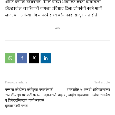
श्रीमंत छत्रपती उदयनराजे भोसले यांच्या आयोजित जनता दरबाराला
जिल्ह्यातील नागरिकांनी चांगला प्रतिसाद दिला लोकांची कामे मार्गी
लागल्याने त्यांच्या चेहऱ्यावरचे हास्य बरेच काही सांगून जात होते
Adv
Previous article
Next article
पन्नास कोटीच्या काँक्रिट रस्त्यांसाठी
राज्यातील ७ सनदी अधिकाऱ्यांच्या
राजकीय इच्छाशकती पणाला उदयनराजे
बदल्या, यादीत महत्त्वाच्या नावांचा समावेश
व शिवेंद्रसिंहराजे यांनी मरगळं
झटकण्याची गरज