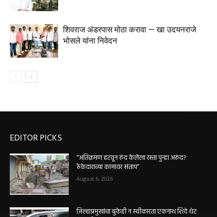
शिवराज अंडरपास मोठा करावा — खा उदयनराजे
भोसले यांना निवेदन
EDITOR PICKS
“अतिक्रमण हटवून रुंद केलेला रस्ता पुन्हा अरुंद?
ठेकेदाराच्या कामावर संताप”
August 6, 2026
जिल्हाप्रमुखांचा बुकेही न स्वीकारता एकनाथ शिंदे थेट