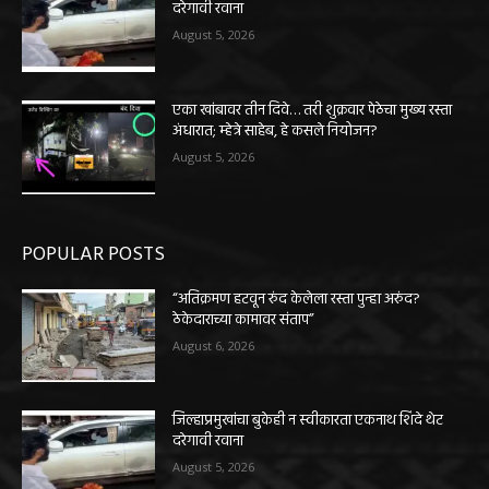
दरेगावी रवाना
August 5, 2026
एका खांबावर तीन दिवे… तरी शुक्रवार पेठेचा मुख्य रस्ता
अंधारात; म्हेत्रे साहेब, हे कसले नियोजन?
August 5, 2026
POPULAR POSTS
“अतिक्रमण हटवून रुंद केलेला रस्ता पुन्हा अरुंद?
ठेकेदाराच्या कामावर संताप”
August 6, 2026
जिल्हाप्रमुखांचा बुकेही न स्वीकारता एकनाथ शिंदे थेट
दरेगावी रवाना
August 5, 2026