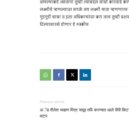
आपल्याकडे असताना तुम्ही त्याबद्दल साधी कारवाई करण्य
लक्ष्मीचे म्हणल्यावर सगळे जय लक्ष्मी माता म्हणणार
गुडगुडी बाबा व इतर अधिकार्‍यांवर करा तरच तुम्ही प्रश
दिल्यासारखे होणार हे नक्कीच
Previous article
अॅड शैलेश चव्हाण मित्र समूह तर्फे करण्यात आले पीपी किट
वाटप