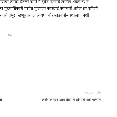
ाची तसदी घेतली नाही हे दुर्दैव म्हणावे लागेल शेवटी दर्शन
च ना मुख्याधिकारी साहेब तुम्हाला कारवाई करायची असेल तर पहिली
ासनाचे प्रमुख म्हणून घ्याल अन्यथा चोर सोडून संन्याशाला फाशी
Adv
Next article
चे
करोणात खरं काम केलं ते घोरपडे पती-पत्नीने