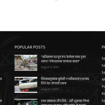
POPULAR POSTS
P
“अतिक्रमण हटवून रुंद केलेला रस्ता पुन्हा
Sa
अरुंद? ठेकेदाराच्या कामावर संताप”
Sa
August 6, 2026
Sa
ाथ
जिल्हाप्रमुखांचा बुकेही न स्वीकारता एकनाथ
M
शिंदे थेट दरेगावी रवाना
Po
August 5, 2026
K
Sa
चा
एका खांबावर तीन दिवे… तरी शुक्रवार पेठेचा