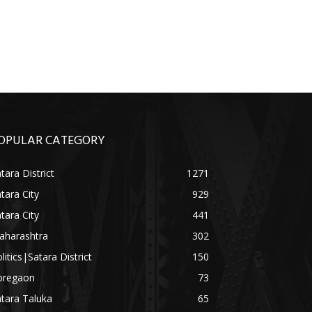
OPULAR CATEGORY
tara District
1271
tara City
929
tara City
441
aharashtra
302
litics|Satara District
150
oregaon
73
tara Taluka
65