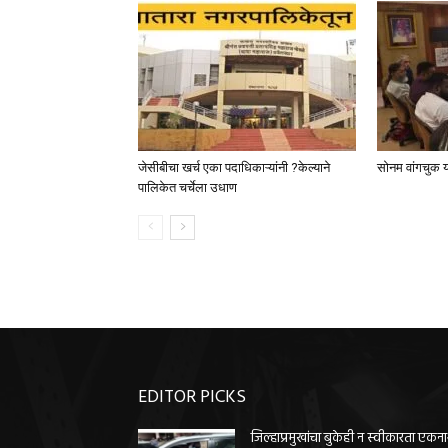
जेसीबीचा खर्च एका पदाधिकाऱ्यांनी ?केल्याने
सोनम वांगचुक या
पालिकेत चर्चेला उधाण
EDITOR PICKS
जिल्हाप्रमुखांचा बुकेही न स्वीकारता एकन