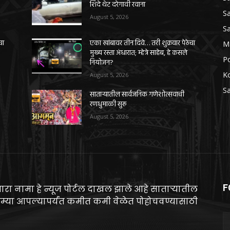
शिंदे थेट दरेगावी रवाना
Sa
August 5, 2026
Sa
चा
एका खांबावर तीन दिवे… तरी शुक्रवार पेठेचा
M
मुख्य रस्ता अंधारात; म्हेत्रे साहेब, हे कसले
Po
नियोजन?
K
August 5, 2026
Sa
साताऱ्यातील सार्वजनिक गणेशोत्सवाची
रणधुमाळी सुरू
August 5, 2026
F
ारा नामा हे न्यूज पोर्टल दाखल झाले आहे साताऱ्यातील
म्या आपल्यापर्यंत कमीत कमी वेळेत पोहोचवण्यासाठी