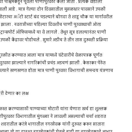
श्चिमेकडून पूर्वेला पाणीपुरवठा केला जातो . प्रत्येक वॉर्डाला
 आली आहे . मात्र गेल्या दोन दिवसातील मुसळधार पावसाने उपळी
मोटारचा अॅटो स्टार्ट बंद पडल्याने बोगदा ते शाहू चौक या मार्गावरील
्प झाला . नवरात्रीच्या पहिल्या दिवशीच पाणी पुरवठ्याची ओरड
ान्सपोर्ट ऑफिसमध्ये या वे लागले . तेथून सूत्र हलल्यानंतर पाणी
पळी केंद्रावर पोहोचले . सुमारे अडीच ते तीन तास दुरूस्ती प्रक्रिया
सुरळीत करण्यात आला मात्र यामध्ये घंटेवारीचे वेळापत्रक पूर्णतः
ुरवठा झाल्याने नागरिकांची प्रचंड अडचणं झाली . केसरकर पेठेत
तत्याने खणखणत होता मात्र पाणी पुरवठा विभागाची समन्वय यंत्रणाच
ारी देणार का लक्ष
ुस्त करण्यासाठी पाण्याच्या मोटारी यांना येणारा खर्च हा शुल्लक
ुरवठा विभागातील मुंगळ्या ने लावली असल्याची चर्चा शहरात
रातील करंजे भागातील नगरसेवक यांनी दुरुस्त करून सातारा