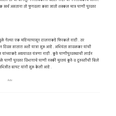
आला तो या दानशूर नगरसेवकांनी घेतले नाही या नगरसेवकाचे आभार
ल्लक खर्च असताना तो फुगवला कसा जातो शक्कल मात्र पाणी पुरवठा
ुळे गेल्या एक महिन्यापासून दालनाकडे फिरकले नाही . तर
 दिवस सातारा अशी यात्रा सुरू आहे . अभियंता सावळकर यांची
ंच्याकडे अद्ययावत यंत्रणा नाही . कुठे पाणीपुरवठ्याची लाईन
ळे पाणी पुरवठा विभागाचे पाणी नक्की मुरतयं कुठे व दुरुस्तीची बिले
िजीत बापट यांनी सुरू केली आहे .
Adv