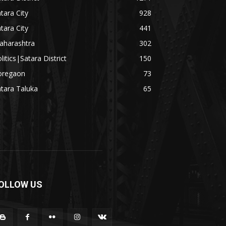
tara City
928
tara City
441
aharashtra
302
litics|Satara District
150
oregaon
73
tara Taluka
65
OLLOW US