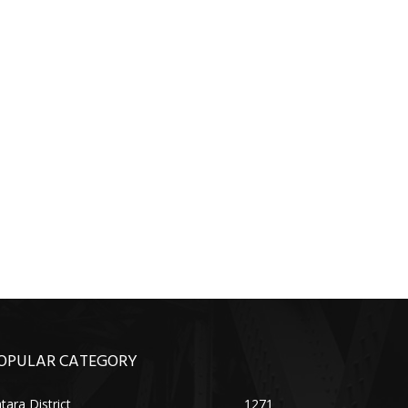
OPULAR CATEGORY
tara District
1271