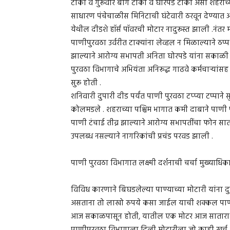
टाकी व गुरूवार बाग टाकी व घोरपडे टाकी असा शहराच्या प
साधारण पंचेचाळीस मिनिटाची घंटेवारी ठरवून देण्यात
येथील दीडशे हॉर्स पॉवरची मोटार नादुरूस्त झाली .नंतर 
पाणीपुरवठा उर्वरीत टाक्यांना लेव्हल न मिळाल्याने ठप
झाल्याने आरोग्य सभापती अनिता घोरपडे यांना सकाळी ट्र
पुरवठा विभागाचे अभियंता अनिरूद्ध गाढवे कर्मचाऱ्यांसह उ
सुरू होती .
शनिवारी दुपारी दीड पर्यंत पाणी पुरवठा टप्प्या टप्पाने 
कोलमडले . शहराच्या पश्चिम भागात कमी दाबाने पाणी प
पाणी टंचाई तीव्र झाल्याने आरोग्य सभापतींचा फोन सा
उपलब्ध नसल्याने नागरिकांची प्रचंड परवड झाली .
पाणी पुरवठा विभागात लक्ष्मी दर्शनाची चर्चा मुख्याधिक
विविध कारणाने बिघडलेल्या पाण्याच्या मोटारी यांना दुर
असताना तो लाखो रुपये कसा जाईल याची शक्कल पाणीप
आज सकाळपासून होती, यातील एक मोटर आज सातारा शह