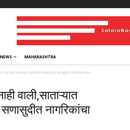
 NEWS
MAHARASHTRA
ला नाही वाली,साताऱ्यात घंटेवारीची बोंबाबोंब ऐन सणासुदीत नागरिकांचा संताप
नाही वाली,साताऱ्यात
ऐन सणासुदीत नागरिकांचा