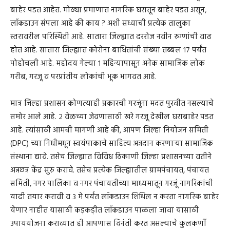
बाहेर पडत आहेत. मोठ्या प्रमाणात नागरिक घरातून बाहेर पडत असून,
लॉकडाउन संपला आहे की काय ? अशी सध्याची प्रत्येक तालुका
स्तरावरील परिस्थिती आहे. सातारा जिल्ह्यात दररोज नवीन रुग्णांची वाढ
होत आहे. सातारा जिल्ह्यात कोरोना बाधितांची संख्या तब्बल १७ पर्यंत
पोहोचली आहे. महोदय गेल्या १ महिन्यापासून अनेक सामाजिक लोक
गरीब, गरजू व परप्रांतीय लोकांची भूक भागवत आहे.
मात्र जिल्हा प्रशासन कोणत्याही प्रकारची गरजूंना मदत पुरवीत नसल्याचे
समोर आले आहे. २ वेळच्या जेवणासाठी खरे गरजू देखील घराबाहेर पडत
आहे. त्यांसाठी आमची मागणी आहे की, आपण जिल्हा नियोजन समिती
(DPC) च्या निधीमधून स्वयंपाकाचे साहित्य अन्नदान करणाऱ्या सामाजिक
संस्थाना द्यावे. तसेच जिल्ह्यात विविध ठिकाणी जिल्हा प्रशासनच्या वतीने
अन्नछत्र केंद्र सुरु करावे. तसेच प्रत्येक जिल्ह्यातील ग्रामपंचायत, पंचायत
समिती, नगर पालिका व नगर पंचायतीच्या माध्यमातून गरजूं नागरिकांची
यादी तयार करावी व ३ मे पर्यंत लॉकडाउन शिथिल न करता नागरिक बाहेर
येणार नाहीत यासाठी कड़कड़ीत लॉकडाउन पाळला जावा यासाठी
उपाययोजना कराव्यात ही आपणास विनंती करत असल्याचे कुलकर्णी