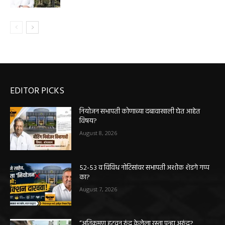
EDITOR PICKS
नियोजन सभापती कोणाच्या दबावाखाली घेत आहेत
विषय?
August 8, 2026
५२-५३ व विविध नोटिसांवर सभापती अशोक शेडगे गप्प
का?
August 7, 2026
“अतिक्रमण हटवून रुंद केलेला रस्ता पुन्हा अरुंद?