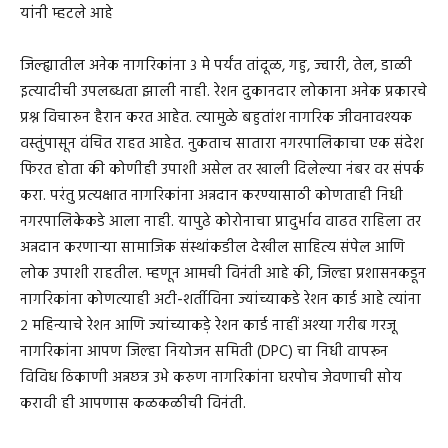
यांनी म्हटले आहे
जिल्ह्यातील अनेक नागरिकांना ३ मे पर्यंत तांदूळ, गहु, ज्वारी, तेल, डाळी
इत्यादीची उपलब्धता झाली नाही. रेशन दुकानदार लोकाना अनेक प्रकारचे
प्रश्न विचारुन हैरान करत आहेत. त्यामुळे बहुतांश नागरिक जीवनावश्यक
वस्तुंपासून वंचित राहत आहेत. नुकताच सातारा नगरपालिकाचा एक संदेश
फिरत होता की कोणीही उपाशी असेल तर खाली दिलेल्या नंबर वर संपर्क
करा. परंतु प्रत्यक्षात नागरिकांना अन्नदान करण्यासाठी कोणताही निधी
नगरपालिकेकडे आला नाही. यापुढे कोरोनाचा प्रादुर्भाव वाढत राहिला तर
अन्नदान करणाऱ्या सामाजिक संस्थांकडील देखील साहित्य संपेल आणि
लोक उपाशी राहतील. म्हणून आमची विनंती आहे की, जिल्हा प्रशासनकडून
नागरिकांना कोणत्याही अटी-शर्तीविना ज्यांच्याकडे रेशन कार्ड आहे त्यांना
२ महिन्याचे रेशन आणि ज्यांच्याकड़े रेशन कार्ड नाहीं अश्या गरीब गरजू
नागरिकांना आपण जिल्हा नियोजन समिती (DPC) चा निधी वापरून
विविध ठिकाणी अन्नछत्र उभे करुण नागरिकांना घरपोच जेवणाची सोय
करावी ही आपणास कळकळीची विनंती.