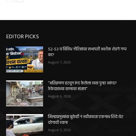
EDITOR PICKS
५२-५३ व विविध नोटिसांवर सभापती अशोक शेडगे गप्प
का?
August 7, 2026
“अतिक्रमण हटवून रुंद केलेला रस्ता पुन्हा अरुंद?
ठेकेदाराच्या कामावर संताप”
August 6, 2026
जिल्हाप्रमुखांचा बुकेही न स्वीकारता एकनाथ शिंदे थेट
दरेगावी रवाना
August 5, 2026