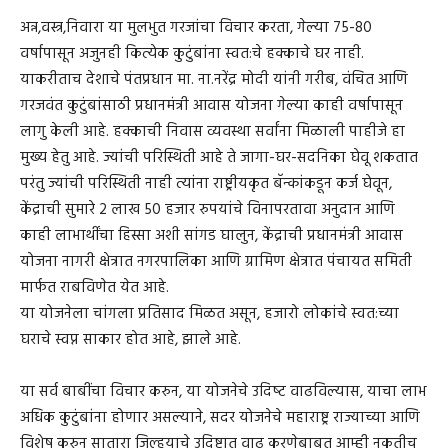
अन्न,वस्त्र,निवारा या मुलभुत गरजांचा विचार करता, गेल्या 75-80
वर्षापासून अजुनही कित्येक कुटुंबांना स्वत:चे हक्काचे घर नाही.
याकरीताच देशाचे पंतप्रधान मा. ना.नरेंद्र मोदी यांनी गरीब, वंचित आणि
गरजवंत कुटुंबांसाठी प्रधानमंत्री आवास योजना गेल्या काही वर्षापासून
लागु केली आहे. हक्काची निवास व्यवस्था सर्वांना मिळाली पाहीजे हा
मुख्य हेतु आहे. ज्यांची परिस्थिती आहे ते जागा-घर-सदनिका घेवू शकतात
परंतु ज्यांची परिस्थिती नाही त्यांना राष्ट्रीयकृत बॅन्कांकडून कर्ज घेवून,
केंद्राची सुमारे 2 लाख 50 हजार रुपयांचे विनापरतावा अनुदान आणि
काही लाभार्थींचा हिस्सा अशी सांगड घालुन, केंद्राची प्रधानमंत्री आवास
योजना नागरी क्षेत्रात नगरपालिका आणि ग्रामिण क्षेत्रात पंचायत समिती
मार्फत राबविणेत येत आहे.
या योजनेला चांगला प्रतिसाद मिळत असून, हजारो लोकांचे स्वत:च्या
घराचे स्वप्न साकार होत आहे, झाले आहे.
या सर्व बाबींचा विचार करुन, या योजनेचे उदिष्‍ट वाढविल्यास, याचा लाभ
अधिक कुटुंबांना होणार असल्याने, सदर योजनेचे महाराष्ट्र राज्याच्या आणि
विशेष करुन सातारा जिल्हयाचे उदिष्टात वाढ करणेबाबत आम्ही नुकतीच