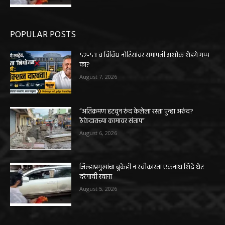
POPULAR POSTS
५२-५३ व विविध नोटिसांवर सभापती अशोक शेडगे गप्प
का?
August 7, 2026
“अतिक्रमण हटवून रुंद केलेला रस्ता पुन्हा अरुंद?
ठेकेदाराच्या कामावर संताप”
August 6, 2026
जिल्हाप्रमुखांचा बुकेही न स्वीकारता एकनाथ शिंदे थेट
दरेगावी रवाना
August 5, 2026