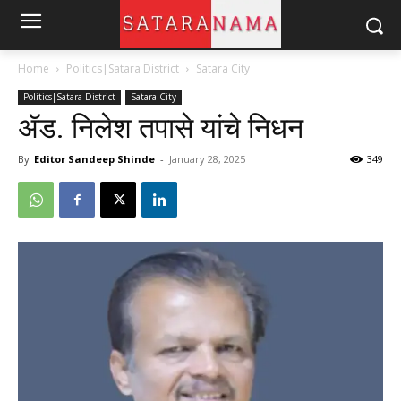
Home
Politics|Satara District
Satara City
Politics|Satara District
Satara City
ॲड. निलेश तपासे यांचे निधन
By
Editor Sandeep Shinde
-
January 28, 2025
349