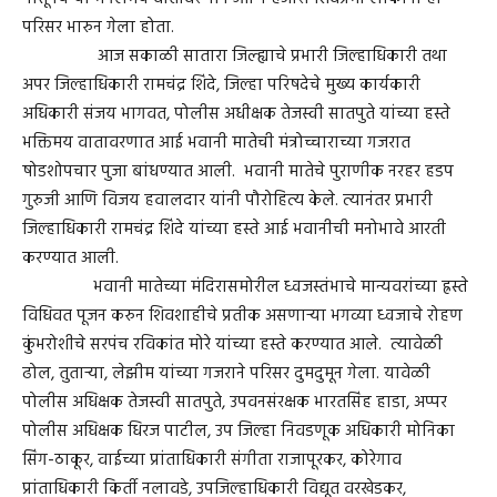
परिसर भारुन गेला होता.
आज सकाळी सातारा जिल्ह्याचे प्रभारी जिल्हाधिकारी तथा
अपर जिल्हाधिकारी रामचंद्र शिंदे, जिल्हा परिषदेचे मुख्य कार्यकारी
अधिकारी संजय भागवत, पोलीस अधीक्षक तेजस्वी सातपुते यांच्या हस्ते
भक्तिमय वातावरणात आई भवानी मातेची मंत्रोच्चाराच्या गजरात
षोडशोपचार पुजा बांधण्यात आली. भवानी मातेचे पुराणीक नरहर हडप
गुरुजी आणि विजय हवालदार यांनी पौरोहित्य केले. त्यानंतर प्रभारी
जिल्हाधिकारी रामचंद्र शिंदे यांच्या हस्ते आई भवानीची मनोभावे आरती
करण्यात आली.
भवानी मातेच्या मंदिरासमोरील ध्वजस्तंभाचे मान्यवरांच्या ह्रस्ते
विधिवत पूजन करुन शिवशाहीचे प्रतीक असणाऱ्या भगव्या ध्वजाचे रोहण
कुंभरोशीचे सरपंच रविकांत मोरे यांच्या हस्ते करण्यात आले. त्यावेळी
ढोल, तुताऱ्या, लेझीम यांच्या गजराने परिसर दुमदुमून गेला. यावेळी
पोलीस अधिक्षक तेजस्वी सातपुते, उपवनसंरक्षक भारतसिंह हाडा, अप्पर
पोलीस अधिक्षक धिरज पाटील, उप जिल्हा निवडणूक अधिकारी मोनिका
सिंग-ठाकूर, वाईच्या प्रांताधिकारी संगीता राजापूरकर, कोरेगाव
प्रांताधिकारी किर्ती नलावडे, उपजिल्हाधिकारी विद्यूत वरखेडकर,