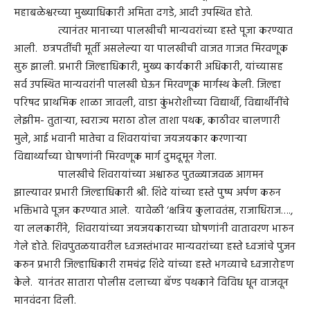
महाबळेश्वरच्या मुख्याधिकारी अमिता दगडे, आदी उपस्थित होते.
त्यानंतर मानाच्या पालखीची मान्यवरांच्या हस्ते पूजा करण्यात
आली. छत्रपतींची मूर्ती असलेल्या या पालखीची वाजत गाजत मिरवणूक
सुरु झाली. प्रभारी जिल्हाधिकारी, मुख्य कार्यकारी अधिकारी, यांच्यासह
सर्व उपस्थित मान्यवरांनी पालखी घेऊन मिरवणूक मार्गस्थ केली. जिल्हा
परिषद प्राथमिक शाळा जावली, वाडा कुंभरोशीच्या विद्यार्थी, विद्यार्थीनींचे
लेझीम- तुताऱ्या, स्वराज्य मराठा ढोल ताशा पथक, काठीवर चालणारी
मुले, आई भवानी मातेचा व शिवरायांचा जयजयकार करणाऱ्या
विद्यार्थ्यांच्या घेाषणांनी मिरवणूक मार्ग दुमदूमून गेला.
पालखीचे शिवरायांच्या अश्वारुढ पुतळ्याजवळ आगमन
झाल्यावर प्रभारी जिल्हाधिकारी श्री. शिंदे यांच्या हस्ते पुष्प अर्पण करुन
भक्तिभावे पूजन करण्यात आले. यावेळी ‘क्षत्रिय कुलावतंस, राजाधिराज….,
या ललकारींने, शिवरायांच्या जयजयकाराच्या घोषणांनी वातावरण भारुन
गेले होते. शिवपुतळयावरील ध्वजस्तंभावर मान्यवरांच्या हस्ते ध्वजांचे पुजन
करुन प्रभारी जिल्हाधिकारी रामचंद्र शिंदे यांच्या हस्ते भगव्याचे ध्वजारोहण
केले. यानंतर सातारा पोलीस दलाच्या बॅण्ड पथकाने विविध धून वाजवून
मानवंदना दिली.