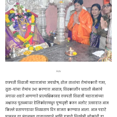
Adv
छत्रपती शिवाजी महाराजांचा जयघोष, ढोल ताशांचा रोमांचकारी गजर,
तुता-यांचा रोमांच उभा करणारा आवाज, शिवकालीन धाडशी खेळांचे
अंगावर शहारे आणणारे प्रात्यक्षिकासह छत्रपती शिवाजी महाराजांच्या
अश्वारुढ पुतळ्यावर हेलिकॉप्टरमधुन पुष्पवृष्टी करुन अलोट उत्साहात आज
किल्ले प्रतापगडावर शिवप्रताप दिन साजरा करण्यात आला. आज पहाटे
पासूनच या मंगलमय वातावरणाने आणि हजारो शिवप्रेमी लोकांनी हा