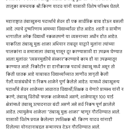
तालुका समन्वयक श्री.किरण यादव यांनी यासाठी विशेष परिश्रम घेतले.
महाराष्ट्रात तंबाखूजन्य पदार्थाचे सेवन ही एक सार्वत्रिक बाब होऊन बसली
आहे. त्याचे दुष्परिणाम आमच्या विद्यार्थ्यांवर होत आहेत. शहरी व ग्रामीण
भागातील अनेक विद्यार्थी नकळतपणे या व्यसनाच्या अधीन होत आहेत.
याकरिता तंबाखू मुक्त शाळा अभियान राबवून याद्वारे मुलांना त्यांच्या
पालकांना व समाजाला तंबाखू पासून दूर करण्यासाठी हा उपक्रम घेण्यात
आला.मुलांवर “व्यसनमुक्तीचे संस्कार”करण्याचे काम ही या उपक्रमातून
करण्यात आले .निकोटीन हा हानीकारक पदार्थ तंबाखू मध्ये असून तो
किती घातक आहे याबाबत विद्यार्थ्यांच्यात जाणीव जागृती केली
गेली.यासंबंधीचे 11 निकष शाळेने पुर्ण केलेले आहेत. यामध्ये तंबाखूजन्य
पदार्थांचे सेवन शाळेच्या आवारात विद्यार्थी,शिक्षक व येणारे ग्रामस्थ यांनी न
करणे, तंबाखू विरोधी फलक शाळेमध्ये असणे, शाळेपासून 100 यार्ड
क्षेत्रांमध्ये तंबाखू उत्पादनावर बंदी असणे असे सर्व निकष पूर्ण झालेले
आहेत. त्यामुळेच शाळेला “तंबाखू मुक्त शाळा” म्हणून गौरविण्यात आले.
यासाठी विशेष प्रयत्न केलेल्या उपशिक्षक श्री. किरण यादव यांनाही
दिलेल्या योगदानाबद्दल सन्मानपत्र देऊन गौरविण्यात आले.