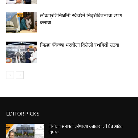
लोकप्रतिनिधींनी स्वेच्छेने निवृत्तीवेतनाचा त्याग
करावा
जिल्हा बँकेच्या भरतीला दिलेली स्थगिती उठवा
EDITOR PICKS
नियोजन सभापती कोणाच्या दबावाखाली घेत आहेत
विषय?