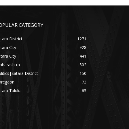
OPULAR CATEGORY
tara District
1271
tara City
928
tara City
441
aharashtra
302
litics|Satara District
150
oregaon
73
tara Taluka
65