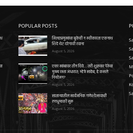
POPULAR POSTS
P
ाथ
जिल्हाप्रमुखांचा बुकेही न स्वीकारता एकनाथ
Sa
शिंदे थेट दरेगावी रवाना
Sa
August 5, 2026
Sa
चा
एका खांबावर तीन दिवे… तरी शुक्रवार पेठेचा
M
मुख्य रस्ता अंधारात; म्हेत्रे साहेब, हे कसले
Po
नियोजन?
K
August 5, 2026
Sa
साताऱ्यातील सार्वजनिक गणेशोत्सवाची
रणधुमाळी सुरू
August 5, 2026