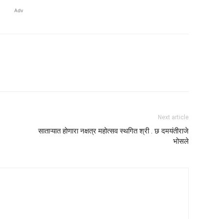
Adv
Next article
साताऱ्यात होणारा नक्षत्र महोत्सव स्थगित श्री . छ दमयंतीराजे
भोसले