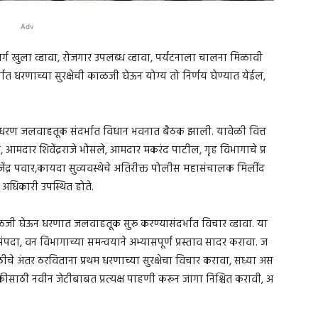
Adv
खुला व्हावा, रोजगार उपलब्ध व्हावा, पर्यटनाला चालना मिळावी
भात धरणाच्या सुरक्षेची काळजी घेऊन योग्य तो निर्णय घेण्यात येईल,
ना धरण जलवाहतूक संदर्भात विधान भवनात बैठक झाली. यावेळी वित्त
णकर, आमदार शिवेंद्रराजे भोसले, आमदार मकरंद पाटील, गृह विभागाचे प्र
ेंद्र पवार,कायदा सुव्यवस्थेचे अतिरीक्त पोलीस महासंचालक मिलींद
ठ अधिकारी उपस्थित होते.
ळजी घेऊन धरणात जलवाहतूक सुरू करण्यासंदर्भात विचार व्हावा. या
ंपदा, वन विभागाच्या समन्वयाने अभ्यासपूर्ण प्रस्ताव सादर करावा. ज
ठीचे अंतर ठरविताना प्रथम धरणाच्या सुरक्षेचा विचार करावा, सध्या अस
कीसाठी नवीन जेटीबाबत प्रत्यक्ष पाहणी करून जागा निश्चित करावी, अ