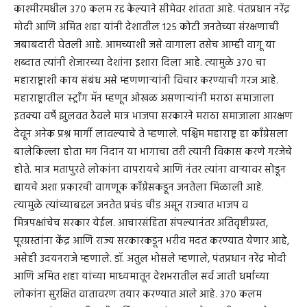
काश्मीरमधील ३७० कलम रद्द केल्याने सीमेवर शांतता आहे. पंतप्रधान नरेंद्र
मोदी आणि अमित शहा यांनी देशातील १२५ कोटी जनतेच्या संरक्षणाची
जबाबदारी घेतली आहे. आमच्याशी जसे वागाला तसेच आम्ही वागू या
शब्दात त्यांनी शेजारच्या देशांना इशारा दिला आहे. त्यामुळे ३७० चा
महाराष्ट्राशी काय संबंध असे म्हणणाऱ्यांनी विचार करण्याची गरज आहे.
महाराष्ट्रातील स्ट्राँग मॅन म्हणून ओखळ असणाऱ्यांनी मराठा समाजाला
इतक्या वर्षे झुलवत ठेवले मात्र भाजपा सरकारने मराठा समाजाला आरक्षण
देवून अनेक प्रश्न मार्गी लावल्याचे ते म्हणाले. पश्चिम महाराष्ट्र हा काँग्रेसला
बालेकिल्ला होता मग निदान या भागाचा तरी त्यानी विकास करणे गरजेचे
होते. मात्र मतापुरते लोकांना वापरायचे आणि नंतर त्यांना वाऱ्यावर सोडून
द्यायचे अशा प्रकारची वागणूक काँग्रेसकडून जनतेला मिळाली आहे.
त्यामुळे त्यांच्याबद्दल जनतेत प्रचंड चीड असून राज्यात भाजप व
मित्रपक्षांचेच सरकार येईल. आचारसंहिता संपल्यानंतर अतिवृष्टीग्रस्त,
पूरग्रस्तांना केंद्र आणि राज्य सरकारकडून भरीव मदत करण्यात येणार आहे,
असेही उदयनराजे म्हणाले. डॉ. अतुल भोसले म्हणाले, पंतप्रधान नरेंद्र मोदी
आणि अमित शहा यांच्या माध्यमातून देशभरातील सर्व जाती धर्माच्या
लोकांना सुरक्षित वातावरण तयार करण्यात आले आहे. ३७० कलम