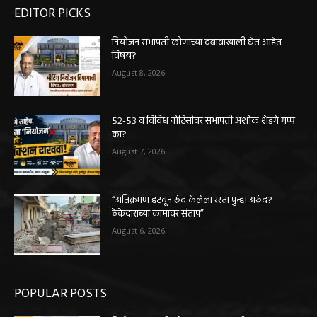
EDITOR PICKS
नियोजन सभापती कोणाच्या दबावाखाली घेत आहेत
विषय?
August 8, 2026
५२-५३ व विविध नोटिसांवर सभापती अशोक शेडगे गप्प
का?
August 7, 2026
“अतिक्रमण हटवून रुंद केलेला रस्ता पुन्हा अरुंद?
ठेकेदाराच्या कामावर संताप”
August 6, 2026
POPULAR POSTS