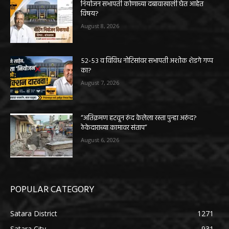
नियोजन सभापती कोणाच्या दबावाखाली घेत आहेत
विषय?
August 8, 2026
५२-५३ व विविध नोटिसांवर सभापती अशोक शेडगे गप्प
का?
August 7, 2026
“अतिक्रमण हटवून रुंद केलेला रस्ता पुन्हा अरुंद?
ठेकेदाराच्या कामावर संताप”
August 6, 2026
POPULAR CATEGORY
Satara District
1271
Satara City
931