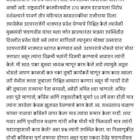
आम्ही आहे. राष्ट्रवादीने काश्मीरमधील ३७० कलम हटवायला विरोध
दर्शवल्याने पावणे तीन महिन्यात खासदारकीचा राजीनामा दिला.
ज्यावेळेस उदयनराजेंनी भाजपात प्रवेश घेण्याचे निश्चित केले त्यावेळी
मुख्यमंत्री फडणवीस यांचा मला फोन झाल्यानंतर माझ्या उपस्थितीत
दिल्लीत प्रवेश घेतो असे त्यांना सांगितले त्यानुसार मोठ्या उत्साहात
उदयनराजेंचे भाजपात स्वागत करण्यात आले. उदयनराजे भोसले यांना मोठा
जनाधार असून त्यांना विक्रमी मतांनी विजयी करण्याचे आवाहन त्यांनी
केले. मी स्वत: एका बुथचा अध्यक्ष म्हणून काम केले आहे त्यामुळे अतुल
भोसले आपण काळजी करु नका तुम्ही कार्यकर्ते म्हणून काम करत असला
तरी येथील जनता तुम्हाला निश्चित आमदार करणार असून मी ग्वाही देतो
की तुम्हाला राज्याचा नेता बनवतो, असेही अमित शहा म्हणाले. अमित
शहा पुढे म्हणाले, काँग्रेस आणि राष्ट्रवादीकडे सुमारे ५० वर्षे सत्ता होती मात्र
त्यांना जनतेला केवळ झुलवत ठेवण्याचे काम केले. स्व. यशवंतराव चव्हाण
यांच्या नावाचा काँग्रेसने वापर केला मात्र त्यांचा सन्मान केला नाही. शरद
पवार आणि पृथ्वीराज चव्हाण यांनी अनेक मोठी पदे मिळवली मात्र त्यांनी
महाराष्ट्रासाठी काय केले? असा प्रश्न त्यांनी उपस्थित केला. या निवडणुकीत
दोन्ही काँग्रेसचा पूर्ण सफाया होणार असून पुन्हा एकदा देवेंद्र फडणवीसच