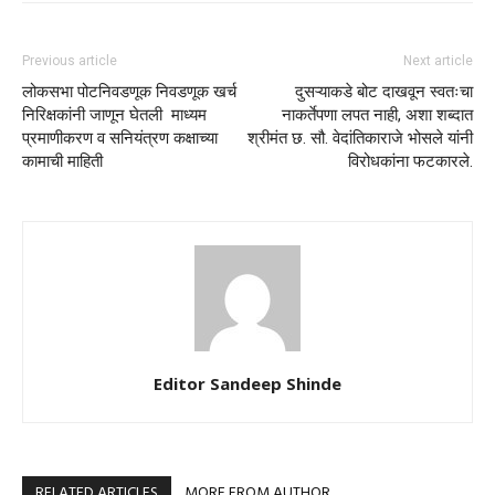
Previous article
Next article
लोकसभा पोटनिवडणूक निवडणूक खर्च
दुसऱ्याकडे बोट दाखवून स्वतःचा
निरिक्षकांनी जाणून घेतली माध्यम
नाकर्तेपणा लपत नाही, अशा शब्दात
प्रमाणीकरण व सनियंत्रण कक्षाच्या
श्रीमंत छ. सौ. वेदांतिकाराजे भोसले यांनी
कामाची माहिती
विरोधकांना फटकारले.
Editor Sandeep Shinde
RELATED ARTICLES
MORE FROM AUTHOR