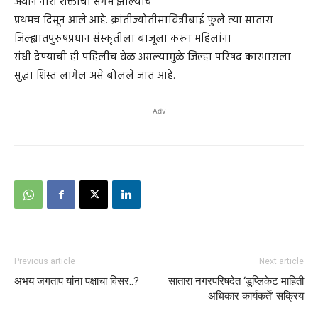
अर्थाने नारी शक्तीचा संगम झाल्याचे
प्रथमच दिसून आले आहे. क्रांतीज्योतीसावित्रीबाई फुले त्या सातारा
जिल्ह्यातपुरुषप्रधान संस्कृतीला बाजूला करून महिलांना
संधी देण्याची ही पहिलीच वेळ असल्यामुळे जिल्हा परिषद कारभाराला
सुद्धा शिस्त लागेल असे बोलले जात आहे.
Adv
Previous article
Next article
अभय जगताप यांना पक्षाचा विसर..?
सातारा नगरपरिषदेत ‘डुप्लिकेट माहिती
अधिकार कार्यकर्ते’ सक्रिय