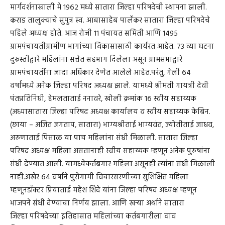
मार्गदर्शनाखाली मे १९६२ मध्ये सातारा जिल्हा परिषदेची स्थापना झाली.
कराड तालुक्याचे सुपुत्र स्व. आबासाहेब पार्लेकर सातारा जिल्हा परिषदेचे
पहिले अध्यक्ष होते. आज रोजी ११ पंचायत समिती आणि १४९५
ग्रामपंचायतीग्रामीण भागांच्या विकासासाठी कार्यरत आहेत. ७३ व्या घटना
दुरुस्तीद्वारे महिलांना सत्तेत सहभाग दिलेला असून ग्रामसभाद्वारे
ग्रामपंचायतींना जादा अधिकार देणेत आलेले आहेत.परंतु, गेली ६४
वर्षांमध्ये अनेक जिल्हा परिषद अध्यक्ष झाले. यामध्ये श्रीमती गायत्री देवी
पंतप्रतिनिधी, हेमलताताई ननावरे, खोली क्रमांक १६ स्वीय सहाय्यक
(अध्यासातारा जिल्हा परिषद अध्यक्ष कार्यालय व स्वीय सहाय्यक केबिन.
(छाया – अजित जगताप, सातारा) भाग्यश्रीताई भाग्यवंत, ज्योतीताई जाधव,
अरुणाताई पिसाळ या पाच महिलांना संधी मिळाली. सातारा जिल्हा
परिषद अध्यक्ष महिला असतानाही स्वीय सहाय्यक म्हणून अनेक पुरुषांना
संधी देण्यात आली. यामध्येकर्तबगार महिला असूनही त्यांना संधी मिळाली
नाही.अखेर ६४ वर्षाने पुरोगामी विचारसरणीच्या सुशिक्षित महिला
म्हणूनडॉक्टर प्रियाताई महेश शिंदे यांना जिल्हा परिषद अध्यक्ष म्हणून
भाजपने संधी देण्याचा निर्णय झाला. आणि खऱ्या अर्थाने सातारा
जिल्हा परिषदेच्या इतिहासात महिलांच्या कर्तबगारीला वाव