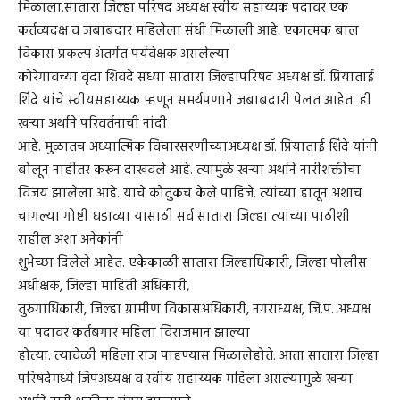
मिळाला.सातारा जिल्हा परिषद अध्यक्ष स्वीय सहाय्यक पदावर एक
कर्तव्यदक्ष व जबाबदार महिलेला संधी मिळाली आहे. एकात्मक बाल
विकास प्रकल्प अंतर्गत पर्यवेक्षक असलेल्या
कोरेगावच्या वृंदा शिवदे सध्या सातारा जिल्हापरिषद अध्यक्ष डॉ. प्रियाताई
शिंदे यांचे स्वीयसहाय्यक म्हणून समर्थपणाने जबाबदारी पेलत आहेत. ही
खऱ्या अर्थाने परिवर्तनाची नांदी
आहे. मुळातच अध्यात्मिक विचारसरणीच्याअध्यक्ष डॉ. प्रियाताई शिंदे यांनी
बोलून नाहीतर करून दाखवले आहे. त्यामुळे खऱ्या अर्थाने नारीशक्तीचा
विजय झालेला आहे. याचे कौतुकच केले पाहिजे. त्यांच्या हातून अशाच
चांगल्या गोष्टी घडाव्या यासाठी सर्व सातारा जिल्हा त्यांच्या पाठीशी
राहील अशा अनेकांनी
शुभेच्छा दिलेले आहेत. एकेकाळी सातारा जिल्हाधिकारी, जिल्हा पोलीस
अधीक्षक, जिल्हा माहिती अधिकारी,
तुरुंगाधिकारी, जिल्हा ग्रामीण विकासअधिकारी, नगराध्यक्ष, जि.प. अध्यक्ष
या पदावर कर्तबगार महिला विराजमान झाल्या
होत्या. त्यावेळी महिला राज पाहण्यास मिळालेहोते. आता सातारा जिल्हा
परिषदेमध्ये जिपअध्यक्ष व स्वीय सहाय्यक महिला असल्यामुळे खऱ्या