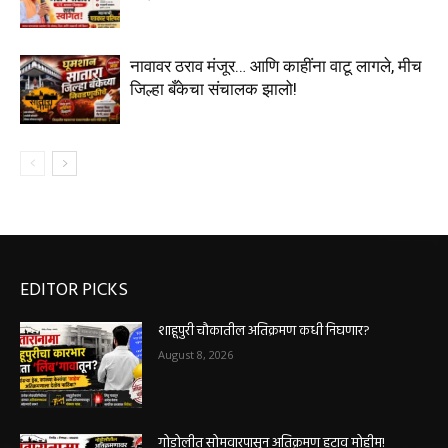
नावावर ठराव मंजूर… आणि काहींना वाटू लागले, मीच
जिल्हा बँकेचा संचालक झालो!
EDITOR PICKS
शाहूपुरी चौकातील अतिक्रमण कधी निघणार?
August 8, 2026
गोडोलीत सोमवारपासून अतिक्रमण हटाव मोहीम!