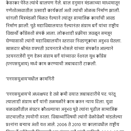
केसरकर पेठेत त्यांचे बालपण गेले. बाल हनुमान मंडळाच्या माध्यमातून
गणेशोत्सवातील उत्साही कार्यकर्ता अशी त्यांची ओळख निर्माण झाली.
चांगली मित्रमंडळी मिळत गेल्याने त्यांतून सामाजिक कार्याची आवड
निर्माण झाली. पुढे महाविद्यालयात गेल्यानंतर संग्राम बर्गे यांचा राष्ट्रीय
विद्यार्थी काँग्रेसशी संपर्क आला. लोकशाही प्रक्रीया जवळून समजून
घेण्यासाठी त्यांनी महाविद्यालयीन स्तरावर निवडणूकांचा अनुभव घेतला.
खासदार श्रीमंत छत्रपती उदयनराजे भोसले यांच्या संपर्कात आल्याने
उदयनराजेंनी गुण हेरून संग्राम बर्गे यांच्यावर नॅशनल युथ काँग्रेस
(एनएसयुआय) मध्ये काम करण्याची जबाबदारी टाकली.
‘एनएसयुआय’मधील कामगिरी
‘एनएसयुआय’चे अध्यक्षपद हे तसे कमी वयात जबाबदारीचे पद. परंतू
त्यालाही संग्राम बर्गे यांनी तळमळीने काम करुन न्याय दिला. युवा
चळवळीतील संघटन कौशल्याचा अनुभव पुढे त्यांना पुढील सामाजिक
वाटचालीत उपयोगी ठरला. विद्यार्थ्यांविषयी त्यांनी वेळोवेळी मांडलेल्या
प्रश्‍नांना बऱ्याच अंशी यश आले. २००६ ते २०१० या कालावधील राष्ट्रीय