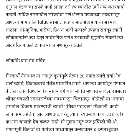
हनुमान मंडळाचा संपर्क कमी झाला तरी त्यांच्यातील उर्मी गप्प् बसण्याची
नव्हती. राधिक नगरमधील लोकसेवा गणेशोत्सव मंडळाच्या माध्यमातून
आपल्या भागातील विविध सामाजिक उपक्रमात संग्राम यांचा सहभाग
वाढला. सांस्कृतिक, आरोग्य, शिक्षण आदी प्रकारचे उपक्रम राबवून त्यांनी
लोकमान्यांनी ज्या हेतूने सार्वजनिक गणेश उत्सवाची मुहूर्तमेढ रोवली त्या
आदर्शांवर पाऊले टाकत मार्गक्रमण सुरूच ठेवले.
लोकविश्‍वास हेच संचित
निस्वार्थी सेवाभाव या अंगभूत गुणांमुळे गेल्या २० वर्षांत त्यांचे सर्वांशीच
सलोख्याचे, जिव्हाळ्याचे संबंध प्रस्तापित झाले. आपल्या कार्यातून संपादन
केलेला लोकविश्‍वास हेच संग्राम बर्गे यांचे संचित म्हणावे लागेल. खासदार
श्रीमंत छत्रपती उदयनराजेंच्या माध्यमातून विलासपूर, गोडोली या भागाचा
समतोल विकास साधण्याची त्यांची भूमिका पहायला मिळाली. काही
लोक समाजसेवेचा आव आणतात, परंतू त्यांचा व्यवसाय काय, उदरनिर्वाह
कशावर चालतो हेच कळत नाही. मी मुद्दाम नमूद करु इच्छितो की श्री
मंगलमूर्ती बिल्डर्स या फर्मच्या माध्यमातून कन्सट्रक्शन व इन्फ्रास्ट्रक्चर