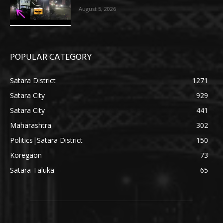
August 5, 2026
POPULAR CATEGORY
Satara District
1271
Satara City
929
Satara City
441
Maharashtra
302
Politics|Satara District
150
Koregaon
73
Satara Taluka
65