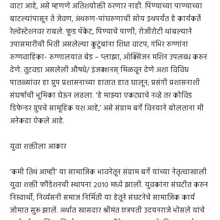
वाटा आहे, असे म्हणणे अतिशयोक्ती ठरणार नाही. पिण्याच्या पाण्याच्या
बाटल्यांपासून ते जेवण, अंथरुण-पांघरुणाची सोय इथपर्यंत हे कार्यकर्ते
रेल्वेस्टेशनवर राबले. फूड पॅकेट, पिण्याचे पाणी, रोजीरोटी थांबल्याने
उपासमारीची भिती असलेल्या कुटुंबांना शिधा वाटप, गंभिर रुग्णांना
रुग्णवाहिका- रुग्णालयात बेड – प्लाझा, ऑक्सिजन मशिन उपलब्ध करुन
देणे. तुटवडा असलेली औषधे/ इंजक्शनस्‌ मिळवून देणे अशा विविध
पातळ्यांवर हा ग्रुप प्रशासनाच्या हातात हात घालून; प्रसंगी प्रशासनाशी
संघर्षाची भूमिका घेऊन लढला. ‘हे माझ्या एकट्याचे नव्हे तर कोविड
डिफेन्डर ग्रुपचे सामूहिक यश आहे,’ असे संग्राम बर्गे विनयाने बोलताना मी
अनेकदा ऐकले आहे.
युवा शक्तीला आकार
‘कमी तिथं आम्ही’ या सामाजिक भावनेतून संग्राम बर्गे यांच्या नेतृत्वाखाली
युवा शक्ती फौंडेशनची स्थापना २०१० मध्ये झाली. युवकांना संघटीत करुन
निस्वार्थी, निर्व्यसनी समाज निर्मिती या हेतूने संघटनेचे सामाजिक कार्य
जोमात सुरू झाले. अर्थात खासदार श्रीमंत छत्रपती उदयनराजे भोसले यांचे