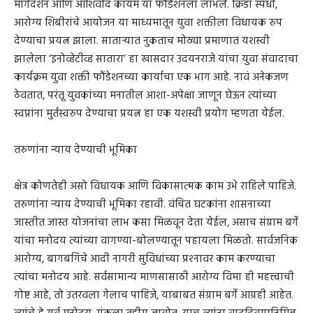
मार्गदर्शन आणि आशिर्वाद कायम या फौंडेशनला लाभले. क्रिडा स्पर्धा,
आरोग्य शिबीरांचे आयोजन या माध्यमातून युवा शक्तीला विधायक रुप
देण्याचा प्रयत्न झाला. साताऱ्यात नुकताच मोठ्या प्रमाणात यशस्वी
झालेला ‘इनोव्हेटीव्ह सातारा’ हा खासदार उदयनराजे यांचा युवा संवादाचा
कार्यक्रम युवा शक्ती फौंडेशनच्या कार्याचा एक भाग आहे. नावं अनेकजण
ठेवतात, परंतू युवकांच्या मनातील आशा-अपेक्षा जाणून घेऊन त्यांच्या
स्वप्नांना मुर्तस्वरुप देण्याचा प्रयत्न हा एक यशस्वी प्रयोग म्हणता येईल.
तरुणांना न्याय देण्याची भूमिका
क्षेत्र कोणतेही असो विधायक आणि विकासात्मक काम उभे राहिले पाहिजे.
तरुणांना न्याय देण्याची भूमिका रहावी. वंचित घटकांना शासनाच्या
जास्तीत जास्त योजनांचा लाभ कसा मिळवून देता येईल, असाच संग्राम बर्गे
यांचा मनोदय त्यांच्या वागण्या-बोलण्यातून पहायला मिळतो. सार्वजनिक
आरोग्य, बागबगिचे आदी नागरी सुविधांच्या प्रश्‍नावर काम करण्याचा
त्यांचा मनोदय आहे. सर्वसामान्य माणसासाठी आरोग्य विमा ही महत्त्वाची
गोष्ट आहे, तो उतरवला गेलाच पाहिजे, याबाबत संग्राम बर्गे आग्रही आहेत.