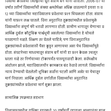
विद्यार्थी काँग्रेसची जिल्ह्याची धूरा संग्राम बर्गे यांनी वाहिली. २००६-०७ या
वर्षात उत्तीर्ण विद्यार्थ्यांची संख्या क्षमतेपेक्षा अधिक वाढल्याने इयत्ता ११ व
१२ च्या विद्यार्थ्यांचा महाविद्यालय प्रवेशाचा प्रश्‍न चिघळला होता. संग्राम
यांनी याप्रश्‍न लक्ष घातले. विना अनुदानित तुकड्यांमधील प्रवेशामुळे
विद्यार्थ्यांना संपूर्ण फी भरावी लागणार होती. ग्रामीण भागातून येणाऱ्या व
आर्थिक दुर्बल कौटुंबिक पार्श्वभूमी असलेल्या विद्यार्थ्यांना हे चोचले
परवडणारे नव्हते. शिक्षण तर घेतले पाहिजे, पण विनाअनुदानित
तुकड्यांमध्ये प्रवेशासाठी पैसा कुठून आणायचा असा पेच विद्यार्थ्यांपुढे
होता. संघटनेच्या माध्यमातून संग्राम बर्गे यांनी हा प्रश्‍न केवळ उचलून
धरला नव्हे तर निर्णयाच्या टोकापर्यंत पाठपूरावाही केला. सर्वपक्षीय
आंदोलन झाले, महाविद्यालयीन कामकाज बंद ठेवावे लागले. विद्यार्थ्यांना
न्याय देण्याची घेतलेली भूमिका सर्वांना पटली आणि अखेर या पेचातून
मार्ग निघाला. आर्थिक दुर्बल वर्गातील विद्यार्थ्यांचा अनुदानित
तुकड्यांमधील प्रवेशाचा मार्ग सुकर झाला.
सामाजिक उपक्रमात सहभाग
विलासपूरमधील राधिका नगरमध्ये २० वर्षांपुर्वी रहायला आल्यानंतर बाल