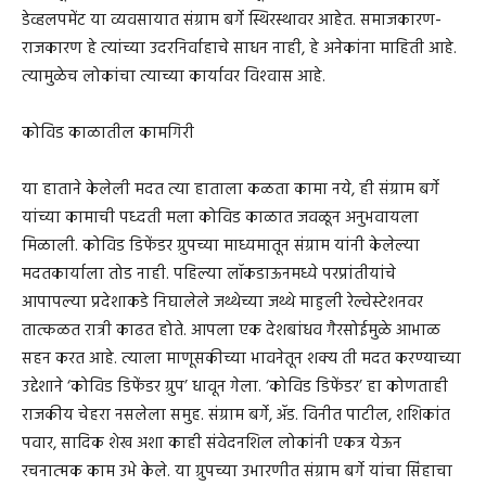
डेव्हलपमेंट या व्यवसायात संग्राम बर्गे स्थिरस्थावर आहेत. समाजकारण-
राजकारण हे त्यांच्या उदरनिर्वाहाचे साधन नाही, हे अनेकांना माहिती आहे.
त्यामुळेच लोकांचा त्याच्या कार्यावर विश्‍वास आहे.
कोविड काळातील कामगिरी
या हाताने केलेली मदत त्या हाताला कळता कामा नये, ही संग्राम बर्गे
यांच्या कामाची पध्दती मला कोविड काळात जवळून अनुभवायला
मिळाली. कोविड डिफेंडर ग्रुपच्या माध्यमातून संग्राम यांनी केलेल्या
मदतकार्याला तोड नाही. पहिल्या लॉकडाऊनमध्ये परप्रांतीयांचे
आपापल्या प्रदेशाकडे निघालेले जथ्थेच्या जथ्थे माहुली रेल्वेस्टेशनवर
तात्कळत रात्री काढत होते. आपला एक देशबांधव गैरसोईमुळे आभाळ
सहन करत आहे. त्याला माणूसकीच्या भावनेतून शक्य ती मदत करण्याच्या
उद्देशाने ‘कोविड डिफेंडर ग्रुप’ धावून गेला. ‘कोविड डिफेंडर’ हा कोणताही
राजकीय चेहरा नसलेला समुह. संग्राम बर्गे, ॲड. विनीत पाटील, शशिकांत
पवार, सादिक शेख अशा काही संवेदनशिल लोकांनी एकत्र येऊन
रचनात्मक काम उभे केले. या ग्रुपच्या उभारणीत संग्राम बर्गे यांचा सिंहाचा