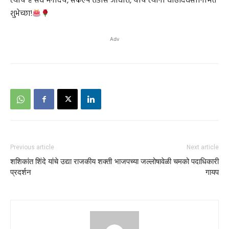
त्यांचे हे सर्व मनोदय, संकल्प तडीस जावोत, याच त्यांना वाढदिवसानिमित्त
शुभेच्छा!
Adv
Previous article
Next article
शशिकांत शिंदे यांचे उद्या राजकीय शक्ती
भाजपच्या जल्लोषावेळी चमको पदाधिकारी
प्रदर्शन
गायप