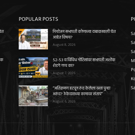
POPULAR POSTS
P
घेत
नियोजन सभापती कोणाच्या दबावाखाली घेत
Sa
आहेत विषय?
Sa
August 8, 2026
Sa
ोक
५२-५३ व विविध नोटिसांवर सभापती अशोक
M
शेडगे गप्प का?
Po
August 7, 2026
K
Sa
“अतिक्रमण हटवून रुंद केलेला रस्ता पुन्हा
अरुंद? ठेकेदाराच्या कामावर संताप”
August 6, 2026