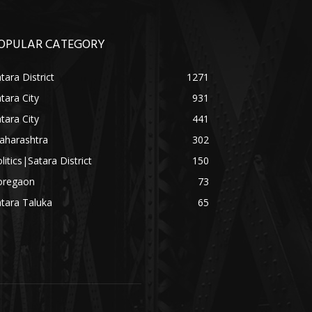
OPULAR CATEGORY
tara District
1271
tara City
931
tara City
441
aharashtra
302
litics|Satara District
150
oregaon
73
tara Taluka
65