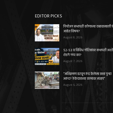
EDITOR PICKS
नियोजन सभापती कोणाच्या दबावाखाली 
आहेत विषय?
August 8, 2026
५२-५३ व विविध नोटिसांवर सभापती अश
शेडगे गप्प का?
August 7, 2026
“अतिक्रमण हटवून रुंद केलेला रस्ता पुन्हा
अरुंद? ठेकेदाराच्या कामावर संताप”
August 6, 2026