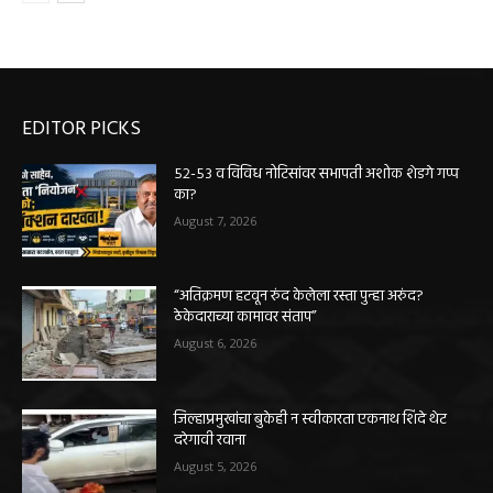
EDITOR PICKS
५२-५३ व विविध नोटिसांवर सभापती अशोक शेडगे गप्प
का?
August 7, 2026
“अतिक्रमण हटवून रुंद केलेला रस्ता पुन्हा अरुंद?
ठेकेदाराच्या कामावर संताप”
August 6, 2026
जिल्हाप्रमुखांचा बुकेही न स्वीकारता एकनाथ शिंदे थेट
दरेगावी रवाना
August 5, 2026