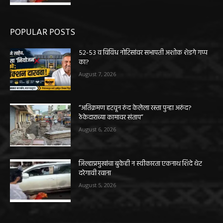
POPULAR POSTS
५२-५३ व विविध नोटिसांवर सभापती अशोक शेडगे गप्प
का?
August 7, 2026
“अतिक्रमण हटवून रुंद केलेला रस्ता पुन्हा अरुंद?
ठेकेदाराच्या कामावर संताप”
August 6, 2026
जिल्हाप्रमुखांचा बुकेही न स्वीकारता एकनाथ शिंदे थेट
दरेगावी रवाना
August 5, 2026