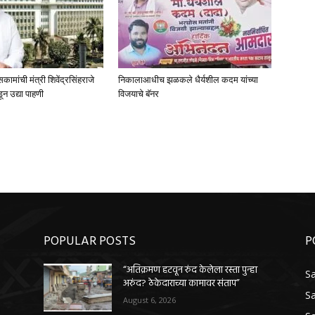
मांची मंत्री शिवेंद्रसिंहराजे
निकालाआधीच झळकले धैर्यशील कदम यांच्या
ून उद्या पाहणी
विजयाचे बॅनर
POPULAR POSTS
P
“अतिक्रमण हटवून रुंद केलेला रस्ता पुन्हा
Sa
अरुंद? ठेकेदाराच्या कामावर संताप”
Sa
August 6, 2026