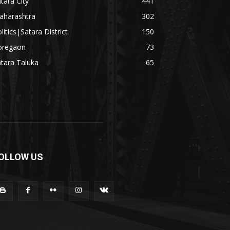
tara City
441
aharashtra
302
litics|Satara District
150
oregaon
73
tara Taluka
65
OLLOW US