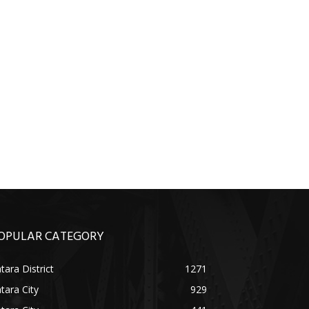
OPULAR CATEGORY
tara District
1271
tara City
929