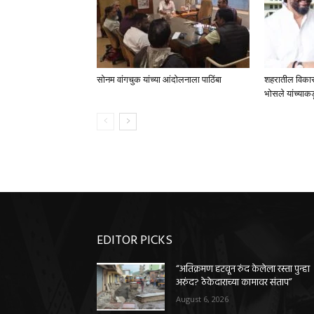
सोनम वांगचुक यांच्या आंदोलनाला पाठिंबा
शहरातील विकासका
भोसले यांच्याकड
EDITOR PICKS
“अतिक्रमण हटवून रुंद केलेला रस्ता पुन्हा
अरुंद? ठेकेदाराच्या कामावर संताप”
August 6, 2026