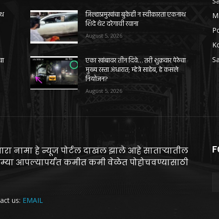
Sa
ाथ
जिल्हाप्रमुखांचा बुकेही न स्वीकारता एकनाथ
M
शिंदे थेट दरेगावी रवाना
Po
August 5, 2026
K
Sa
चा
एका खांबावर तीन दिवे… तरी शुक्रवार पेठेचा
मुख्य रस्ता अंधारात; म्हेत्रे साहेब, हे कसले
नियोजन?
August 5, 2026
F
ारा नामा हे न्यूज पोर्टल दाखल झाले आहे साताऱ्यातील
म्या आपल्यापर्यंत कमीत कमी वेळेत पोहोचवण्यासाठी
act us:
EMAIL