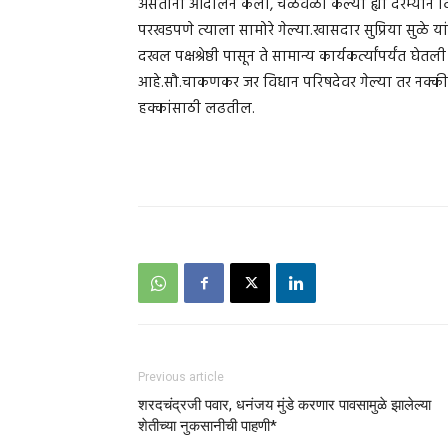
असताना आंदोलने केली, चळवळी केल्या ह्या दरम्यान विवि
परखडपणे त्याला सामोरे गेल्या.खासदार सुप्रिया सुळे 
दखल पक्षश्रेष्ठी पासून ते सामान्य कार्यकर्त्यांपर्यंत घ
आहे.सौ.चाकणकर जर विधान परिषदेवर गेल्या तर नक्कीच 
हक्कांसाठी लढतील.
Previous article
शरदचंद्रजी पवार, धनंजय मुंडे करणार पावसामुळे झालेल्या
शेतीच्या नुकसानीची पाहणी*