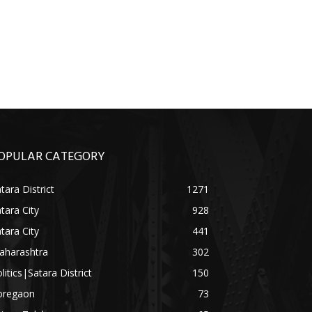
OPULAR CATEGORY
tara District
1271
tara City
928
tara City
441
aharashtra
302
litics|Satara District
150
oregaon
73