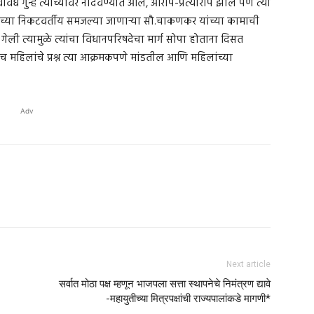
ध गुन्हे त्यांच्यावर नोंदवण्यात आले, आरोप-प्रत्यारोप झाले पण त्या
यांच्या निकटवर्तीय समजल्या जाणाऱ्या सौ.चाकणकर यांच्या कामाची
ेतली गेली त्यामुळे त्यांचा विधानपरिषदेचा मार्ग सोपा होताना दिसत
महिलांचे प्रश्न त्या आक्रमकपणे मांडतील आणि महिलांच्या
Adv
Next article
सर्वात मोठा पक्ष म्हणून भाजपला सत्ता स्थापनेचे निमंत्रण द्यावे
-महायुतीच्या मित्रपक्षांची राज्यपालांकडे मागणी*