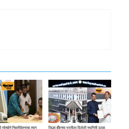
्वेच्छेने निवृत्तीवेतनाचा त्याग
जिल्हा बँकेच्या भरतीला दिलेली स्थगिती उठवा