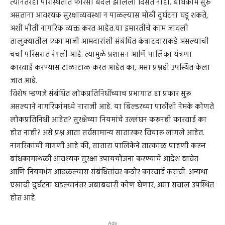
त्यानंतरही परिस्थितीत फारसा बदल झालेला दिसत नाही. बांधकाम सुरू
असताना आवश्यक सुरक्षाव्यवस्था न पाळल्यास मोठी दुर्घटना घडू शकते,
अशी भीती नागरिक व्यक्त करत आहेत.या इमारतीचे काम जावली
तालुक्यातील एका माजी आमदारांशी संबंधित कंत्राटदाराकडे असल्याची
चर्चा परिसरात रंगली आहे. त्यामुळे प्रशासन आणि पालिका यंत्रणा
कारवाई करण्यास टाळाटाळ करत आहेत का, असा प्रश्नही उपस्थित केला
जात आहे.
विशेष म्हणजे संबंधित लोकप्रतिनिधींच्याच प्रभागात हा प्रकार सुरू
असल्याने नागरिकांमध्ये नाराजी आहे. या बिल्डरच्या पाठीशी नेमके कोणते
लोकप्रतिनिधी आहेत? सुरक्षेच्या नियमांचे उल्लंघन करूनही कारवाई का
होत नाही? असे प्रश्न आता सर्वसामान्य सातारकर विचारू लागले आहेत.
नागरिकांची मागणी आहे की, सातारा पालिकेने तात्काळ पाहणी करून
बांधकामस्थळी आवश्यक सुरक्षा उपाययोजना करण्याचे आदेश द्यावेत
आणि नियमभंग आढळल्यास संबंधितांवर कठोर कारवाई करावी. अन्यथा
एखादी दुर्घटना घडल्यानंतर जबाबदारी कोण घेणार, असा सवाल उपस्थित
होत आहे.
Adv