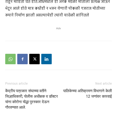
राहून माहिती घेत होते.औधमधील ही अनेक मंडळी मोतीला प्रत्यक्ष जाऊन
भेटून आले होते मात्र कधीही न भरून येणारी पोकळी गजराज मोतीच्या
रूपाने निर्माण झाली असल्याचेही त्यांनी यावेळी सांगितले
Adv
Previous article
Next article
केंद्रीय पत्रकार संघाच्या वतीने
पालिकेच्या अतिक्रमण विभागाने केली
जिल्हाधिकारी, पोलीस अधीक्षक व डॉक्टर
12 जणांवर कारवाई
यांना कोरोना योद्धा पुरस्कार देऊन
गौरवण्यात आले.