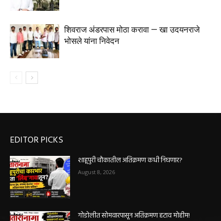
शिवराज अंडरपास मोठा करावा — खा उदयनराजे
भोसले यांना निवेदन
EDITOR PICKS
शाहूपुरी चौकातील अतिक्रमण कधी निघणार?
August 8, 2026
गोडोलीत सोमवारपासून अतिक्रमण हटाव मोहीम!