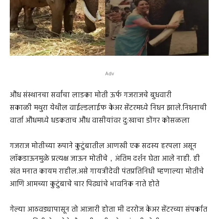
Adv
औंध संस्थानचा सर्वांचा लाडका मोती ऊर्फ गजराजचे बुधवारी
सकाळी मथुरा येथील वाईल्डलाईफ केअर सेंटरमध्ये निधन झाले.निधनाची
वार्ता औंधमध्ये धडकताच औंध वासीयांवर दु:खाचा डोंगर कोसळला
गजराज मोतीच्या रूपाने कुटुंबातील आणखी एक सदस्य हरपला असून
लॉकडाऊनमुळे प्रत्यक्ष जाऊन मोतीचे，अंतिम दर्शन घेता आले नाही. ही
खंत मनात कायम राहील.असे गायत्रीदेवी पंतप्रतिनिधी म्हणाल्या मोतीचे
आणि आमच्या कुटुंबाचे चार पिढ्यांचे भावनिक नाते होते
गेल्या आठवड्यापासून तो आजारी होता मी दररोज केअर सेंटरच्या संपर्कात