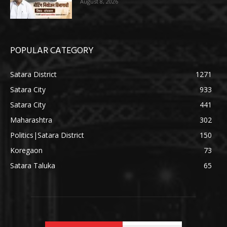
August 8, 2026
POPULAR CATEGORY
Satara District
1271
Satara City
933
Satara City
441
Maharashtra
302
Politics|Satara District
150
Koregaon
73
Satara Taluka
65