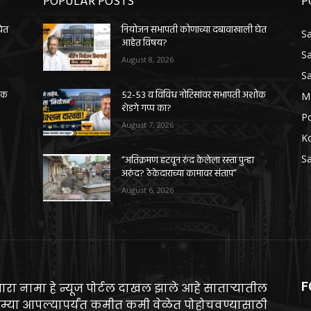
POPULAR POSTS
P
घेत
नियोजन सभापती कोणाच्या दबावाखाली घेत
Sa
आहेत विषय?
Sa
August 8, 2026
Sa
ोक
५२-५३ व विविध नोटिसांवर सभापती अशोक
M
शेडगे गप्प का?
Po
August 7, 2026
K
Sa
“अतिक्रमण हटवून रुंद केलेला रस्ता पुन्हा
अरुंद? ठेकेदाराच्या कामावर संताप”
August 6, 2026
F
ारा नामा हे न्यूज पोर्टल दाखल झाले आहे साताऱ्यातील
म्या आपल्यापर्यंत कमीत कमी वेळेत पोहोचवण्यासाठी