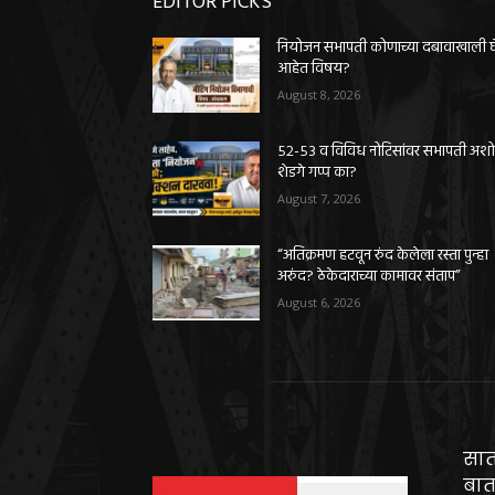
EDITOR PICKS
नियोजन सभापती कोणाच्या दबावाखाली 
आहेत विषय?
August 8, 2026
५२-५३ व विविध नोटिसांवर सभापती अश
शेडगे गप्प का?
August 7, 2026
“अतिक्रमण हटवून रुंद केलेला रस्ता पुन्हा
अरुंद? ठेकेदाराच्या कामावर संताप”
August 6, 2026
सात
बात