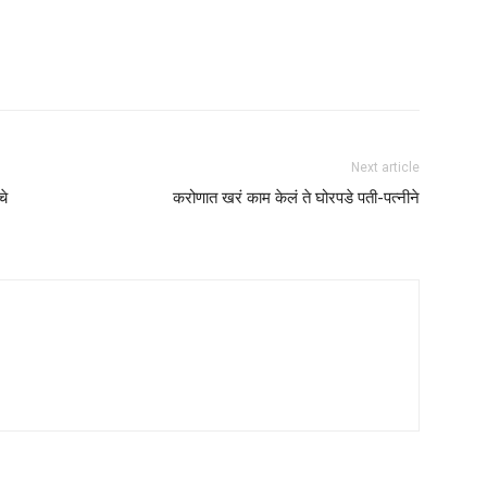
Next article
चे
करोणात खरं काम केलं ते घोरपडे पती-पत्नीने