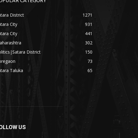
OPULAR CATEGORY
tara District
1271
tara City
931
tara City
441
aharashtra
302
litics|Satara District
150
oregaon
73
tara Taluka
65
OLLOW US