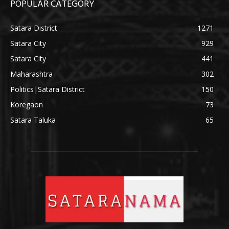
POPULAR CATEGORY
Satara District
1271
Satara City
929
Satara City
441
Maharashtra
302
Politics|Satara District
150
Koregaon
73
Satara Taluka
65