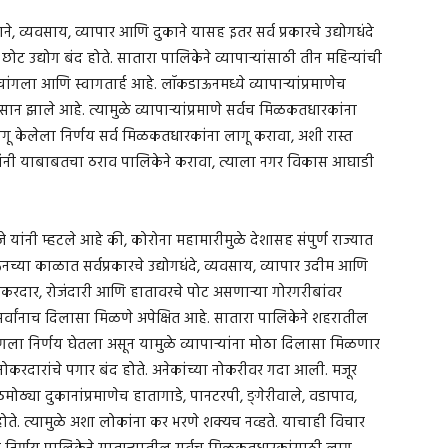
 व्यवसाय, व्यापार आणि दुकाने यासह इतर सर्व प्रकारचे उद्योगधंदे
ट उद्योग बंद होते. सातारा पालिकेने व्यापार्‍यांसाठी तीन महिन्यांची
ांगला आणि स्वागतार्ह आहे. लॉकडाऊनमध्ये व्यापार्‍यांप्रमाणेच
न झाले आहे. त्यामुळे व्यापार्‍यांप्रमाणे सर्वच मिळकतधारकांना
गू केलेला निर्णय सर्व मिळकतधारकांना लागू करावा, अशी रास्त
े यांनी याबाबतचा ठराव पालिकेने करावा, त्याला नगर विकास आघाडी
राजे यांनी म्हटले आहे की, कोरोना महामारीमुळे देशासह संपुर्ण राज्यात
या काळात सर्वप्रकारचे उद्योगधंदे, व्यवसाय, व्यापार उदीम आणि
 नोकरदार, रोजंदारी आणि हातावरचे पोट असणार्‍या गोरगरीबांवर
 सर्वांनाच दिलासा मिळणे अपेक्षित आहे. सातारा पालिकेने शहरातील
चांगला निर्णय घेतला असून यामुळे व्यापार्‍यांना मोठा दिलासा मिळणार
ते. नोकरदारांचे पगार बंद होते. अनेकांच्या नोकरीवर गदा आली. मजूर
ठ्या दुकानांप्रमाणेच हातागाडे, पानटरपी, ङ्गेरीवाले, वडापाव,
ोते. त्यामुळे अशा लोकांना कर भरणे शक्यच नव्हते. याचाही विचार