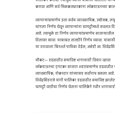
पालिकेने करावा. त्यामुळे व्यापार्‍यांसाठी घेतलेला य
करावा आणि सर्व मिळकतधारकांना लॉकडाऊनच्या कालावध
व्यापार्‍यांप्रमाणेच इतर सर्वच व्यावसायिक, उद्योजक,
चांगला निर्णय घेवून व्यापार्‍यांना घरपट्टीमध्ये सवलत
आहे. त्यामुळे हा निर्णय व्यापार्‍यांप्रमाणेच सातार्‍या
दिलासा द्यावा. याबाबत तातडीने निर्णय घ्यावा. यासा
या ठरावाला बिनशर्त पाठिंबा देईल, असेही आ. शिवेंद्रसिं
चौकट— हद्दवाढीत समाविष्ट भागाचाही विचार व्हावा
लॉकडाऊनचा ङ्गटका सातारा शहराप्रमाणेच हद्दवाढीत नव्
व्यावसायिक, नोकरदार यांच्यासह सर्वांनाच बसला आहे.
शिवेंद्रसिंहराजे यांनी पालिका हद्दवाढीत समाविष्ट झा
घरपट्टी वाडीचा निर्णय घेताना पालिकेने नवीन भागाचाही 