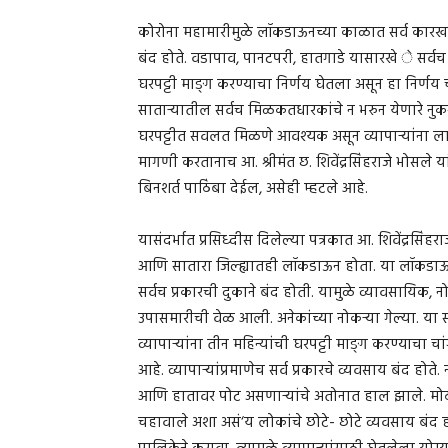
कोरोना महामारीमुळे लॉकडाऊनच्या काळात सर्व कारखाने,
बंद होते. वडापाव, पानटपरी, हातगाडे यासारखे े सर्वच छो
घरपट्टी माङ्ग करण्याचा निर्णय घेतला असून हा निर्णय च
सातार्‍यातील सर्वच मिळकतधारकांचे न भरुन येणारे नुकसा
घरपट्टीत सवलत मिळणे आवश्यक असून व्यापार्‍यांना ला
मागणी करतानाच आ. श्रीमंत छ. शिवेंद्रसिंहराजे भोसल
बिनशर्त पाठिंबा देईल, असेही म्हटले आहे.
यासंदर्भात प्रसिध्दीस दिलेल्या पत्रकात आ. शिवेंद्रसिंह
आणि सातारा जिल्ह्यातही लॉकडाऊन होता. या लॉकडाऊनच्
सर्वच प्रकारची दुकाने बंद होती. यामुळे व्यावसायिक,
उपासमारीची वेळ आली. अनेकांच्या नोकर्‍या गेल्या. या
व्यापार्‍यांना तीन महिन्यांची घरपट्टी माङ्ग करण्याचा 
आहे. व्यापार्‍यांप्रमाणेच सर्व प्रकारचे व्यवसाय बंद हो
आणि हातावर पोट असणार्‍यांचे अतोनात हाल झाले. मोठमो
चहावाले अशा असं‘य लोकांचे छोटे- छोटे व्यवसाय बंद ह