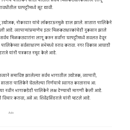
ोग्य निर्णय पालिकेने सातार्‍यातील सर्वच मिळकतधारकांसाठी लागू
ीतील घरपट्टीमध्ये सूट द्यावी.
 लघु उद्योजक, नोकरदार यांचे लॉकडाऊनमुळे हाल झाले. सातारा पालिकेने
 दिली आहे. व्यापार्‍यांप्रमाणेच इतर मिळकतधारकांचेही नुकसान झाले
तील सर्वच मिळकतदारांना लागू करुन सर्वांना घरपट्टीमध्ये सवलत देवून
ठी पालिकेच्या सर्वसाधारण सभेमध्ये ठराव करावा. नगर विकास आघाडी
हराजे यांनी पत्रकात नमूद केले आहे.
याने समाविष्ट झालेल्या सर्वच भागातील उद्योजक, व्यापारी,
 सातारा पालिकेने घेतलेल्या निर्णयाचे स्वागत करतानाच आ.
लेल्या नवीन भागाकडेही पालिकेने लक्ष देण्याची मागणी केली आहे.
विचार करावा, असे आ. शिवेंद्रसिंहराजे यांनी म्हटले आहे.
Adv