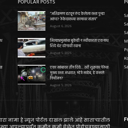
POPULAR POSTS
P
“अतिक्रमण हटवून रुंद केलेला रस्ता पुन्हा
Sa
अरुंद? ठेकेदाराच्या कामावर संताप”
Sa
August 6, 2026
Sa
ाथ
जिल्हाप्रमुखांचा बुकेही न स्वीकारता एकनाथ
M
शिंदे थेट दरेगावी रवाना
Po
August 5, 2026
K
Sa
चा
एका खांबावर तीन दिवे… तरी शुक्रवार पेठेचा
मुख्य रस्ता अंधारात; म्हेत्रे साहेब, हे कसले
नियोजन?
August 5, 2026
F
ारा नामा हे न्यूज पोर्टल दाखल झाले आहे साताऱ्यातील
म्या आपल्यापर्यंत कमीत कमी वेळेत पोहोचवण्यासाठी