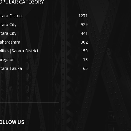
OPULAR CATEGORY
tara District
1271
tara City
929
tara City
441
aharashtra
302
litics|Satara District
150
oregaon
73
tara Taluka
65
OLLOW US